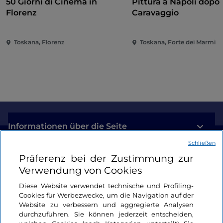
50 Giorni di Cinema in
Pittura a Napoli dopo
Florenz
Caravaggio
Toskana, Florenz
Toskana, Forte dei Marmi
Informationen über die Seite
Schließen
Nützliche Links
Präferenz bei der Zustimmung zur
Verwendung von Cookies
Login
Diese Website verwendet technische und Profiling-
Cookies für Werbezwecke, um die Navigation auf der
Bleiben wir in Kontakt
Website zu verbessern und aggregierte Analysen
durchzuführen. Sie können jederzeit entscheiden,