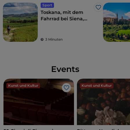
Sport
Like
Toskana, mit dem
Fahrrad bei Siena,
inmitten von Weinen
und Thermalwasser
3 Minuten
Events
Kunst und Kultur
Kunst und Kultur
Like