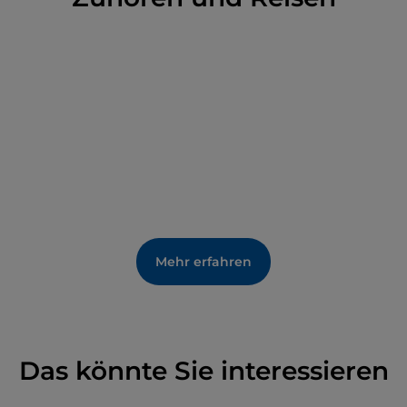
um die Gasse des Arco: Die dargestellten Szenen
sind von den sogenannten
„toskanischen Bruscelli“
inspiriert
, einer Form des lokalen Volkstheaters, das
heute vom Aussterben bedroht ist und von
wiederkehrenden Charakteren belebt wird.
Mehr erfahren
Das könnte Sie interessieren