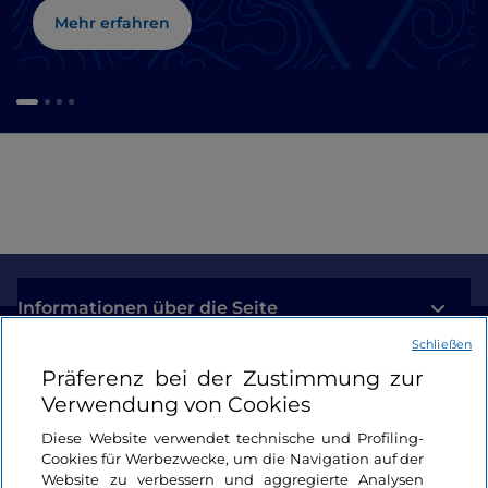
Mehr erfahren
Informationen über die Seite
Schließen
Nützliche Links
Präferenz bei der Zustimmung zur
Verwendung von Cookies
Login
Diese Website verwendet technische und Profiling-
Cookies für Werbezwecke, um die Navigation auf der
Bleiben wir in Kontakt
Website zu verbessern und aggregierte Analysen