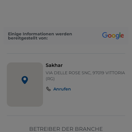
Cocktail
Es wird Englisch gesprochen
Kindermenü
Einige Informationen werden
bereitgestellt von:
Tische im Außenbereich
Sakhar
VIA DELLE ROSE SNC, 97019 VITTORIA
(RG)
Anrufen
BETREIBER DER BRANCHE