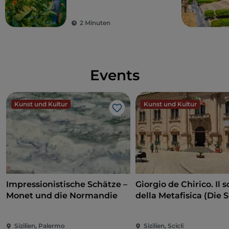
2 Minuten
Events
Kunst und Kultur
Kunst und Kultur
Like
Impressionistische Schätze –
Giorgio de Chirico. Il s
Monet und die Normandie
della Metafisica (Die 
der Metaphysik)
Sizilien, Palermo
Sizilien, Scicli