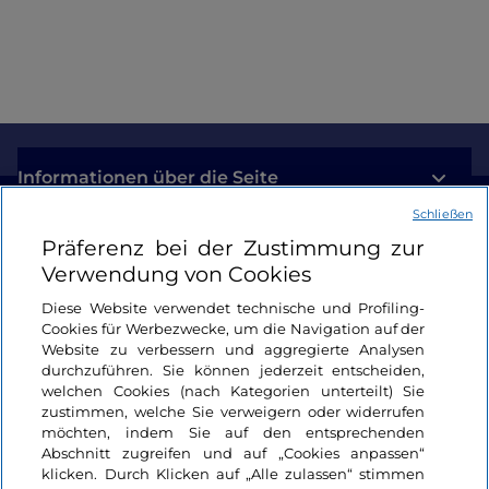
Informationen über die Seite
Schließen
Nützliche Links
Präferenz bei der Zustimmung zur
Verwendung von Cookies
Login
Diese Website verwendet technische und Profiling-
Cookies für Werbezwecke, um die Navigation auf der
Bleiben wir in Kontakt
Website zu verbessern und aggregierte Analysen
durchzuführen. Sie können jederzeit entscheiden,
welchen Cookies (nach Kategorien unterteilt) Sie
zustimmen, welche Sie verweigern oder widerrufen
möchten, indem Sie auf den entsprechenden
Abschnitt zugreifen und auf „Cookies anpassen“
klicken. Durch Klicken auf „Alle zulassen“ stimmen