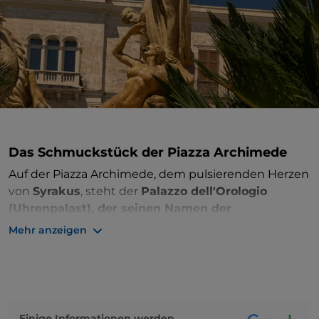
Das Schmuckstück der Piazza Archimede
Auf der Piazza Archimede, dem pulsierenden Herzen
von
Syrakus
, steht der
Palazzo dell'Orologio
(Uhrenpalast), der seinen Namen der
mechanischen Uhr oben an seiner Fassade
Mehr anzeigen
verdankt. Der Palazzo ist ein Gebäude aus dem
fünfzehnten Jahrhundert, das in den
Fünfzigerjahren renoviert wurde und eine Seite der
Piazza Archimede
schließt.
Einige Informationen werden