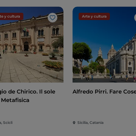
te y cultura
Arte y cultura
Me gusta
io de Chirico. Il sole
Alfredo Pirri. Fare Cos
 Metafisica
a, Scicli
Sicilia, Catania