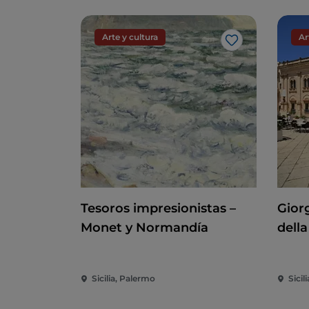
Arte y cultura
Ar
Me gusta
Tesoros impresionistas –
Giorg
Monet y Normandía
della
Sicilia, Palermo
Sicili