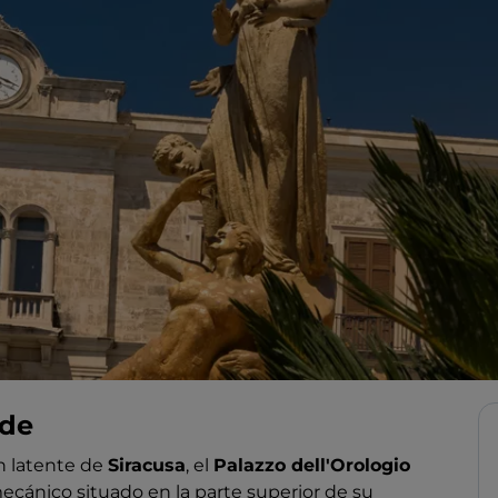
ede
ón latente de
Siracusa
, el
Palazzo dell'Orologio
ecánico situado en la parte superior de su