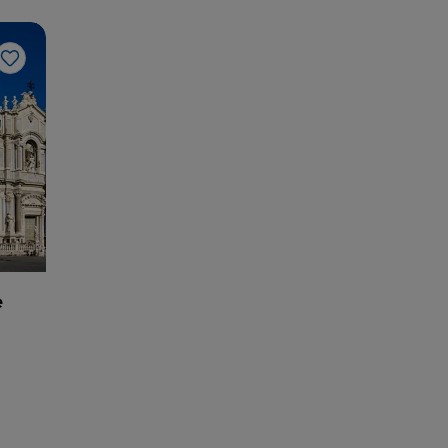
Me gusta
e