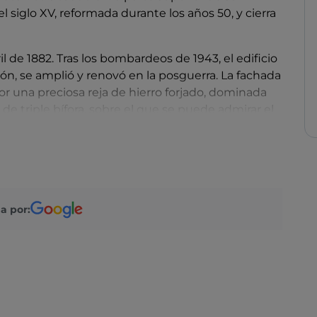
l siglo XV, reformada durante los años 50, y cierra
ril de 1882. Tras los bombardeos de 1943, el edificio
n, se amplió y renovó en la posguerra. La fachada
or una preciosa reja de hierro forjado, dominada
de triple bífora, sobre el que se puede admirar el
ue en la parte inferior se encuentra la institución
ro del edificio hay un pequeño
patio
en el que se
ipo heráldico y una
escalera
de estilo catalán que
a por: