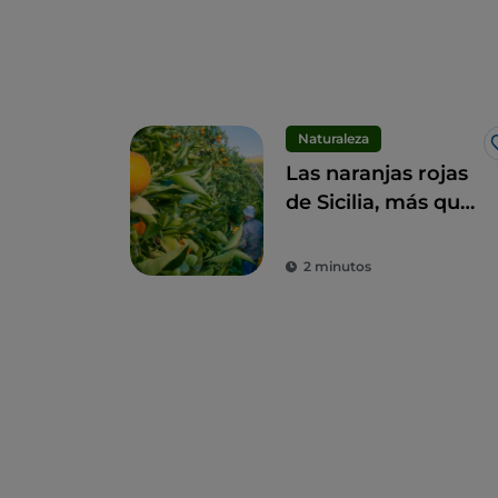
Naturaleza
Las naranjas rojas
de Sicilia, más que
una fruta, un
manjar
2 minutos