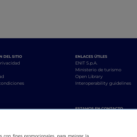
 DEL SITIO
ENLACES ÚTILES
privacidad
ENIT S.p.A.
Ministerio de turismo
ad
Open Library
condiciones
Interoperability guidelines
ESTAMOS EN CONTACTO
les con fines promocionales, para mejorar la