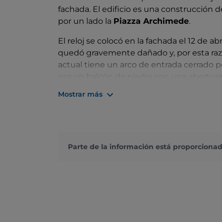
fachada. El edificio es una construcción de
por un lado la
Piazza Archimede
.
El reloj se colocó en la fachada el 12 de ab
quedó gravemente dañado y, por esta razó
actual tiene un arco de entrada cerrado p
por un balcón de piedra con una abertura 
reloj mecánico
de finales del siglo XIX.
Mostrar más
Al lado hay elegantes balcones, mientras q
bancaria que da nombre al edificio. Dent
pueden contemplar unas
esculturas
de t
se ha mantenido inalterada.
Parte de la información está proporcionad