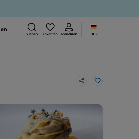
nen
DE
Suchen
Favoriten
Anmelden
Like