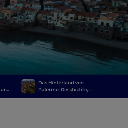
Das Hinterland von
zur
Palermo: Geschichte,
n Sie
Natur und Tradition im
authentischsten
Sizilien