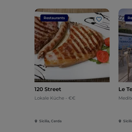
Restaurants
Re
Like
120 Street
Le Te
Lokale Küche - €€
Medit
Sicilia, Cerda
Sicili