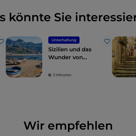
s könnte Sie interessie
Unterhaltung
Like
Like
Sizilien und das
Wunder von
Giardini Naxos und
Taormina
3 Minuten
Wir empfehlen