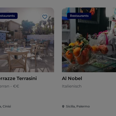
staurants
Restaurants
Like
rrazze Terrasini
Al Nobel
erran - €€
Italienisch
a, Cinisi
Sicilia, Palermo