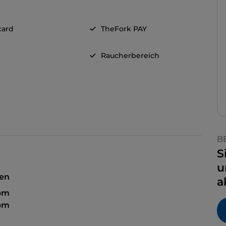
card
TheFork PAY
Raucherbereich
B
S
u
sen
a
 pm
 pm