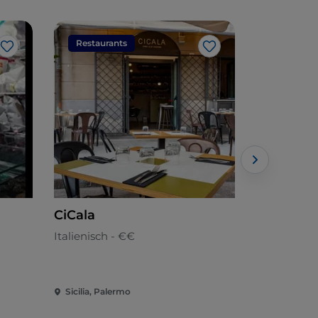
Restaurants
Restaura
Like
Like
CiCala
Nicu Nic
Italienisch - €€
Italienisch
Sicilia, Palermo
Sicilia, Pal