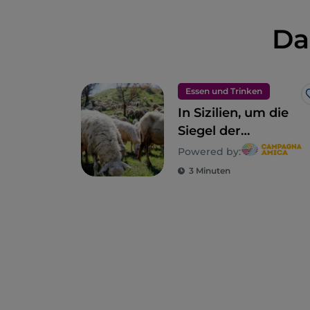
Da
Essen und Trinken
In Sizilien, um die
Siegel der
ländlichen
Powered by:
Biodiversität zu
3 Minuten
entdecken