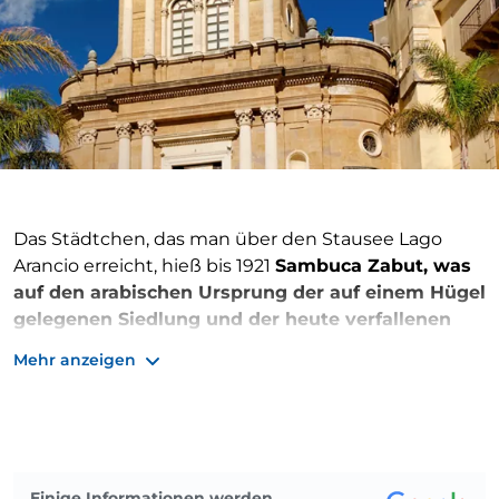
Das Städtchen, das man über den Stausee Lago
Arancio erreicht, hieß bis 1921
Sambuca Zabut, was
auf den arabischen Ursprung der auf einem Hügel
gelegenen Siedlung und der heute verfallenen
Burg hinweist, die Emir Zabut errichten ließ. Das
Mehr anzeigen
erhalten gebliebene arabische
Bauernhaus
mit
den Überresten eines Turms und dem
verschlungenen Netz von Sackgassen und
charmanten Innenhöfen ist
das interessanteste
Beispiel für islamische Stadtplanung in Sizilien
.
Einige Informationen werden