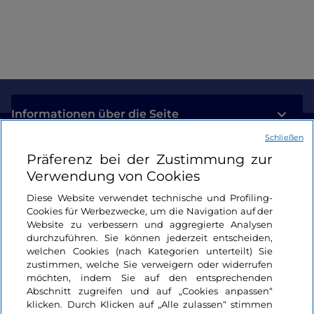
Informationen über die Seite
Schließen
Nützliche Links
Präferenz bei der Zustimmung zur
Verwendung von Cookies
Login
Diese Website verwendet technische und Profiling-
Cookies für Werbezwecke, um die Navigation auf der
Bleiben wir in Kontakt
Website zu verbessern und aggregierte Analysen
durchzuführen. Sie können jederzeit entscheiden,
welchen Cookies (nach Kategorien unterteilt) Sie
zustimmen, welche Sie verweigern oder widerrufen
möchten, indem Sie auf den entsprechenden
Abschnitt zugreifen und auf „Cookies anpassen“
klicken. Durch Klicken auf „Alle zulassen“ stimmen