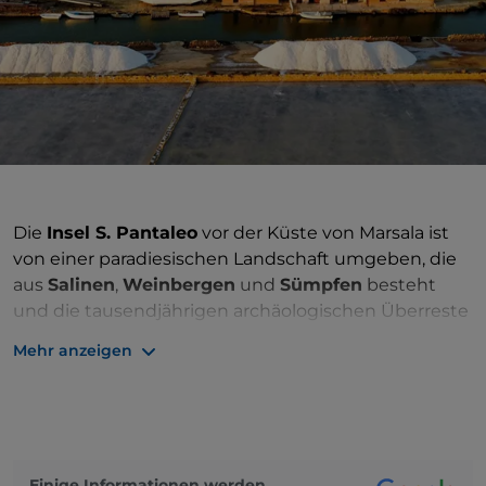
Die
Insel S. Pantaleo
vor der Küste von Marsala ist
von einer paradiesischen Landschaft umgeben, die
aus
Salinen
,
Weinbergen
und
Sümpfen
besteht
und die tausendjährigen archäologischen Überreste
von
Mozia
beherbergt.
Mehr anzeigen
Diese kleine phönizisch-karthagische Kolonie wurde
um das
8. Jahrhundert v. Chr.
gegründet und
4 Jahrhunderte später auf Befehl des syrakusischen
Tyrannen
Dionysios I.
zerstört. Die Überlebenden
des militärischen Angriffs zogen bald an die Küste,
Einige Informationen werden