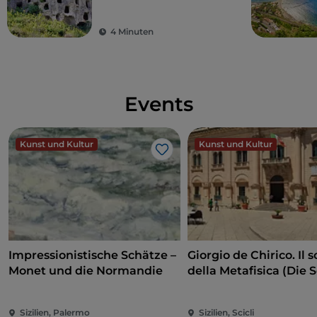
Weltkulturerbe
gehören
4 Minuten
Events
Kunst und Kultur
Kunst und Kultur
Like
Impressionistische Schätze –
Giorgio de Chirico. Il s
Monet und die Normandie
della Metafisica (Die 
der Metaphysik)
Sizilien, Palermo
Sizilien, Scicli