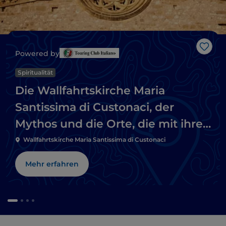
Like
Powered by
Spiritualität
Die Wallfahrtskirche Maria
Santissima di Custonaci, der
Mythos und die Orte, die mit ihrer
Feier verbunden sind
Wallfahrtskirche Maria Santissima di Custonaci
Mehr erfahren