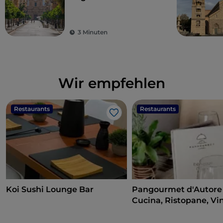
Fahrrad entlang der
Nordküste Siziliens
3 Minuten
Wir empfehlen
Restaurants
Restaurants
Like
Koi Sushi Lounge Bar
Pangourmet d'Autore 
Cucina, Ristopane, Vi