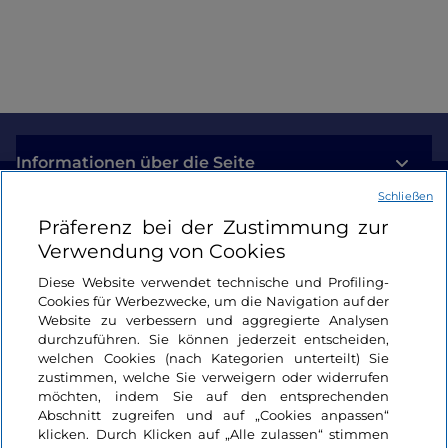
Informationen über die Seite
Schließen
Nützliche Links
Präferenz bei der Zustimmung zur
Verwendung von Cookies
Login
Diese Website verwendet technische und Profiling-
Cookies für Werbezwecke, um die Navigation auf der
Bleiben wir in Kontakt
Website zu verbessern und aggregierte Analysen
durchzuführen. Sie können jederzeit entscheiden,
welchen Cookies (nach Kategorien unterteilt) Sie
zustimmen, welche Sie verweigern oder widerrufen
möchten, indem Sie auf den entsprechenden
Abschnitt zugreifen und auf „Cookies anpassen“
klicken. Durch Klicken auf „Alle zulassen“ stimmen