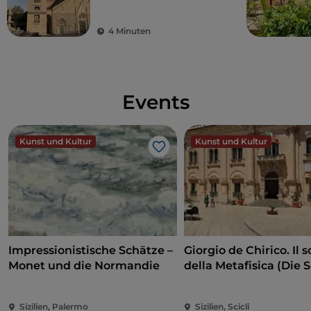
größte und
komplexeste
4 Minuten
astronomische Uhr
der Welt
Events
Kunst und Kultur
Kunst und Kultur
Like
Impressionistische Schätze –
Giorgio de Chirico. Il s
Monet und die Normandie
della Metafisica (Die 
der Metaphysik)
Sizilien, Palermo
Sizilien, Scicli