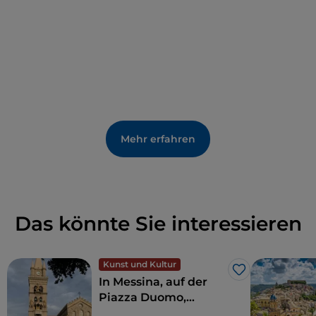
der im 14. Jahrhundert in der Festung starb, durch
seine Hallen. Eine zweite Geschichte erzählt von
drei
Schwestern
, die hier von ihrem Bruder
lebendig
eingemauert wurden.
Wenn Sie Geister und Geheimnisse nicht
abschrecken, sollten Sie den
Vicolo Cinquemani
durchqueren
,
einen „sündigen Ort heimlicher und
lasziver Begegnungen, Schauplatz von Gewalt,
Mehr erfahren
Mordversuchen und erfolgreichen Morden
“, wie es
auf dem Schild am Eingang heißt. Schließlich, so
wird hinzugefügt, „
verbirgt alles eine dunkle Seite
“.
Das könnte Sie interessieren
Kunst und Kultur
Like
In Messina, auf der
Piazza Duomo,
befindet sich die