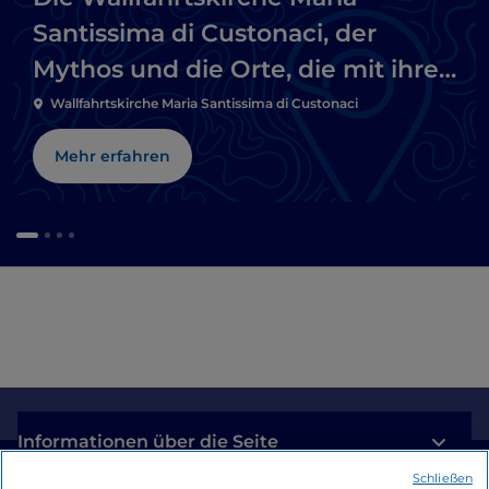
Santissima di Custonaci, der
Mythos und die Orte, die mit ihrer
Feier verbunden sind
Wallfahrtskirche Maria Santissima di Custonaci
Mehr erfahren
Informationen über die Seite
Schließen