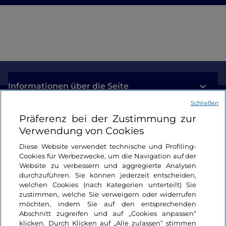
Informationen über die Seite
Schließen
Nützliche Links
Präferenz bei der Zustimmung zur
Verwendung von Cookies
Login
Diese Website verwendet technische und Profiling-
Cookies für Werbezwecke, um die Navigation auf der
Bleiben wir in Kontakt
Website zu verbessern und aggregierte Analysen
durchzuführen. Sie können jederzeit entscheiden,
welchen Cookies (nach Kategorien unterteilt) Sie
zustimmen, welche Sie verweigern oder widerrufen
möchten, indem Sie auf den entsprechenden
Abschnitt zugreifen und auf „Cookies anpassen“
klicken. Durch Klicken auf „Alle zulassen“ stimmen