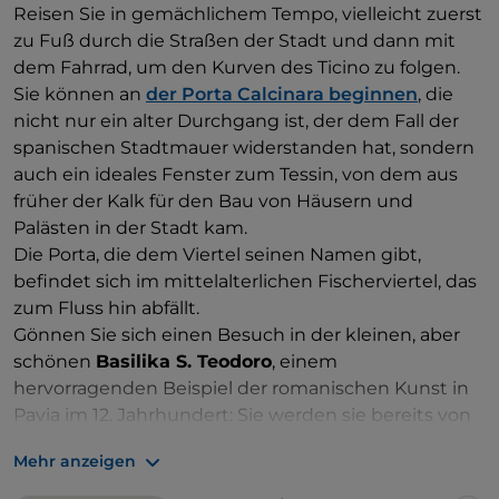
Reisen Sie in gemächlichem Tempo, vielleicht zuerst
zu Fuß durch die Straßen der Stadt und dann mit
dem Fahrrad, um den Kurven des Ticino zu folgen.
Sie können an
der Porta Calcinara beginnen
, die
nicht nur ein alter Durchgang ist, der dem Fall der
spanischen Stadtmauer widerstanden hat, sondern
auch ein ideales Fenster zum Tessin, von dem aus
früher der Kalk für den Bau von Häusern und
Palästen in der Stadt kam.
Die Porta, die dem Viertel seinen Namen gibt,
befindet sich im mittelalterlichen Fischerviertel, das
zum Fluss hin abfällt.
Gönnen Sie sich einen Besuch in der kleinen, aber
schönen
Basilika S. Teodoro
, einem
hervorragenden Beispiel der romanischen Kunst in
Pavia im 12. Jahrhundert: Sie werden sie bereits von
außen an der dreiteiligen Fassade mit Pilastern und
Mehr anzeigen
den blinden, aufsteigenden Loggien erkennen.
Wenn Sie zum Lungo Ticino Visconti zurückkehren,