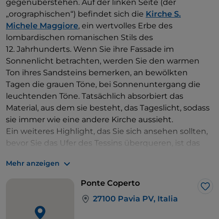
gegenüberstehen. Auf der linken Seite (der
„orographischen“) befindet sich die
Kirche S.
Michele Maggiore
, ein wertvolles Erbe des
lombardischen romanischen Stils des
12. Jahrhunderts. Wenn Sie ihre Fassade im
Sonnenlicht betrachten, werden Sie den warmen
Ton ihres Sandsteins bemerken, an bewölkten
Tagen die grauen Töne, bei Sonnenuntergang die
leuchtenden Töne. Tatsächlich absorbiert das
Material, aus dem sie besteht, das Tageslicht, sodass
sie immer wie eine andere Kirche aussieht.
Ein weiteres Highlight, das Sie sich ansehen sollten,
bevor Sie das Ufer des Tessins überqueren, ist das
Collegio Borromeo
, das auch von Manzoni in den
Mehr anzeigen
„
Promessi Sposi
“ erwähnt wird. Es wurde im
16. Jahrhundert vom gleichnamigen Kardinal
Ponte Coperto
gegründet, der die Anlage eines früheren Klosters
Lik
27100 Pavia PV, Italia
umwandelte, um arme Studenten aufzunehmen.
Auf der anderen Seite der überdachten
Brücke