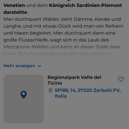
Venetien
und dem
Königreich Sardinien-Piemont
darstellte
.
Man durchquert Wälder, sieht Dämme, Kanäle und
Langhe, und mit etwas Glück wird man von Reihern
und Hasen begleitet. Man durchquert dann eine
große Flussschleife, wagt sich in das Laub des
Mezzanone-Waldes und kann an dieser Stelle zwei
kurze Zwischenstopps einlegen: den ersten im
Naturschutzgebiet Bosco Siro Negri
, von dem aus
Mehr anzeigen
man die Aktivität der Gipfel und Greifvögel
beobachten kann, den zweiten in der Nähe von
Regionalpark Valle del
Cascina Venara
, in der Ortschaft
Zerbolò
, wo
die
Lik
Ticino
weißen Störche gerne stationieren
.
SP185, 14, 27020 Zerbolò PV,
Klammern für Cineasten. Mit wenigen Pedaltritten
Italia
erreichen Sie auch
Cascina Casoni
, das Liebhabern
der italienischen Komödie gut bekannt ist, da hier
der Kultfilm der 80er-Jahre mit Renato Pozzetto
„
Il
ragazzo di campagna
“ gedreht wurde.