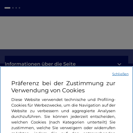
Informationen über die Seite
Schließen
Nützliche Links
Präferenz bei der Zustimmung zur
Verwendung von Cookies
Login
Diese Website verwendet technische und Profiling-
Cookies für Werbezwecke, um die Navigation auf der
Bleiben wir in Kontakt
Website zu verbessern und aggregierte Analysen
durchzuführen. Sie können jederzeit entscheiden,
welchen Cookies (nach Kategorien unterteilt) Sie
zustimmen, welche Sie verweigern oder widerrufen