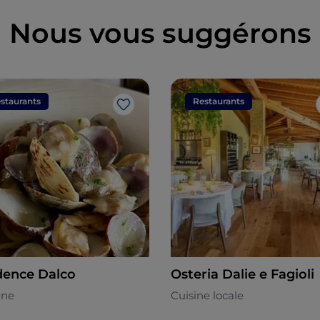
Nous vous suggérons
staurants
Restaurants
J’aime
dence Dalco
Osteria Dalie e Fagioli
nne
Cuisine locale