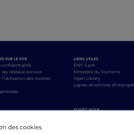
S SUR LE SITE
LIENS UTILES
 confidentialité
ENIT S.p.A.
r les réseaux sociaux
Ministère du Tourisme
 l’utilisation des cookies
Open Library
é
Lignes directrices d’interopér
générales
SUIVEZ-NOUS
ion des cookies