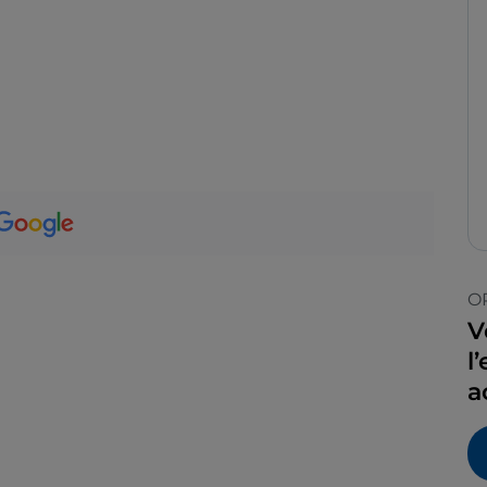
O
V
l
a