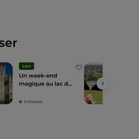
ser
Lacs
Gas
J’aime
Un week-end
Les 
magique au lac de
Gar
Garde
Powe
3 minutes
5 m