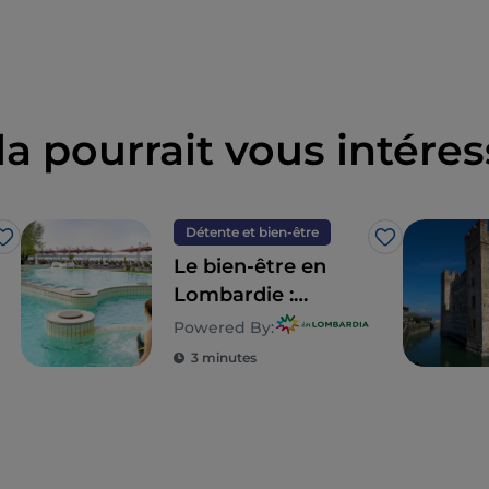
la pourrait vous intéres
Détente et bien-être
J’aime
J’aime
Le bien-être en
Lombardie :
7 destinations pour
Powered By:
une detox totale
3 minutes