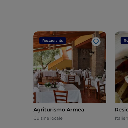
Restaurants
Re
J’aime
Agriturismo Armea
Resi
Cuisine locale
Italie