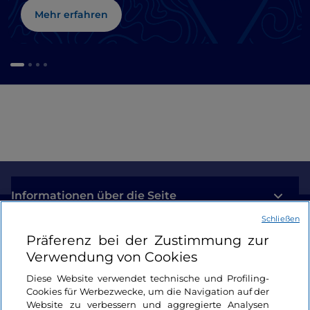
Mehr erfahren
Informationen über die Seite
Schließen
Nützliche Links
Präferenz bei der Zustimmung zur
Verwendung von Cookies
Login
Diese Website verwendet technische und Profiling-
Cookies für Werbezwecke, um die Navigation auf der
Bleiben wir in Kontakt
Website zu verbessern und aggregierte Analysen