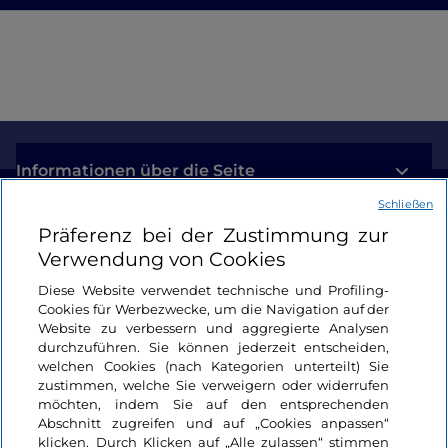
Informationen über die Seite
Schließen
Nützliche Links
Präferenz bei der Zustimmung zur
Verwendung von Cookies
Login
Diese Website verwendet technische und Profiling-
Cookies für Werbezwecke, um die Navigation auf der
Bleiben wir in Kontakt
Website zu verbessern und aggregierte Analysen
durchzuführen. Sie können jederzeit entscheiden,
welchen Cookies (nach Kategorien unterteilt) Sie
zustimmen, welche Sie verweigern oder widerrufen
möchten, indem Sie auf den entsprechenden
Abschnitt zugreifen und auf „Cookies anpassen“
klicken. Durch Klicken auf „Alle zulassen“ stimmen