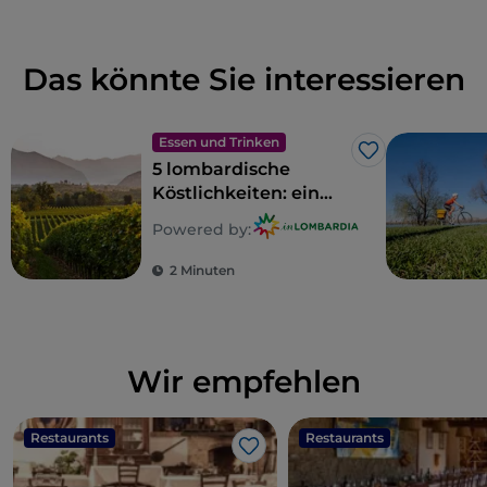
Das könnte Sie interessieren
Essen und Trinken
Like
5 lombardische
Köstlichkeiten: ein
Gebiet zum Genießen
Powered by:
2 Minuten
Wir empfehlen
Restaurants
Restaurants
Like