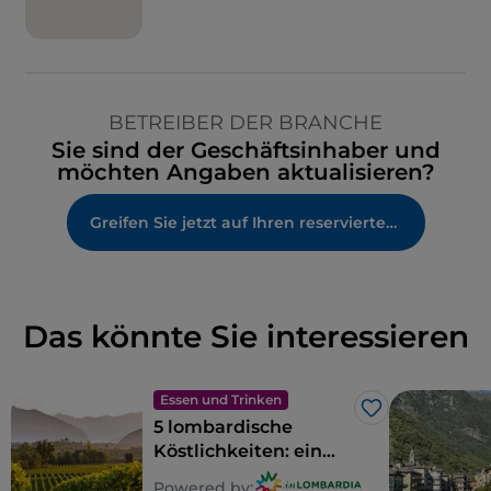
BETREIBER DER BRANCHE
Sie sind der Geschäftsinhaber und
möchten Angaben aktualisieren?
Greifen Sie jetzt auf Ihren reservierten Bereich zu
Das könnte Sie interessieren
Essen und Trinken
Like
5 lombardische
Köstlichkeiten: ein
Gebiet zum Genießen
Powered by: