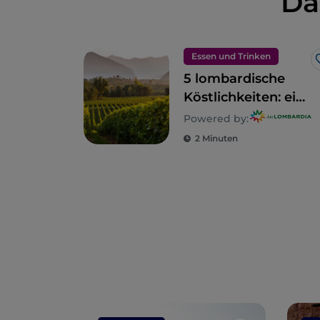
Da
Essen und Trinken
5 lombardische
Köstlichkeiten: ein
Gebiet zum
Powered by:
Genießen
2 Minuten