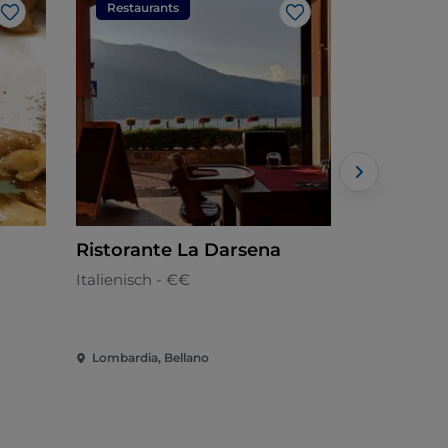
Restaurants
Restaura
Like
Like
Ristorante La Darsena
Gasoline
Italienisch - €€
Mexikanisc
Lombardia, Bellano
Lombardia,