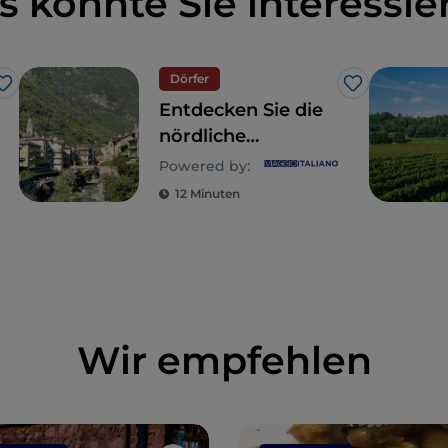
s könnte Sie interessie
Dörfer
Like
Like
Entdecken Sie die
nördliche
Lombardei –
Powered by:
Bellano, Chiavenna
12 Minuten
und Almenno San
Bartolomeo
Wir empfehlen