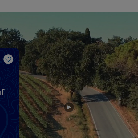
Like
f