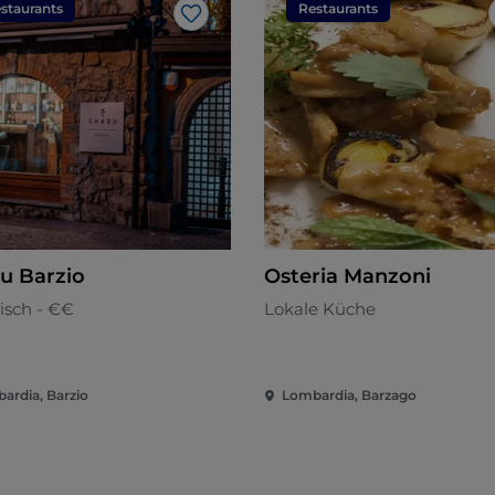
staurants
Restaurants
Like
u Barzio
Osteria Manzoni
isch - €€
Lokale Küche
ardia, Barzio
Lombardia, Barzago