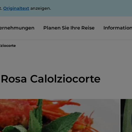
t.
Originaltext
anzeigen.
ernehmungen
Planen Sie Ihre Reise
Informatio
lziocorte
 Rosa Calolziocorte