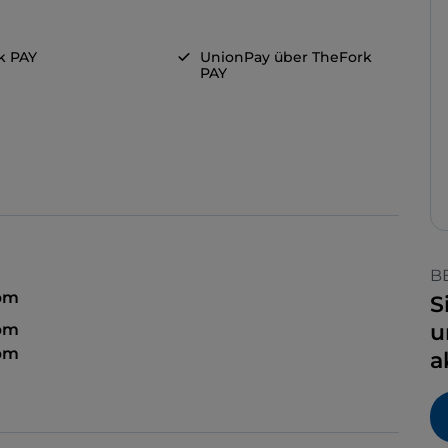
k PAY
UnionPay über TheFork
PAY
B
 pm
S
u
 pm
 pm
a