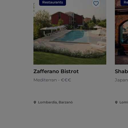
Restaurants
Re
Like
Zafferano Bistrot
Shab
Mediterran - €€€
Japan
Lombardia, Barzanò
Lomb