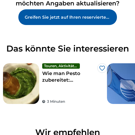
möchten Angaben aktualisieren?
Greifen Sie jetzt auf Ihren reservierten Bereich zu
Das könnte Sie interessieren
Touren, Aktivitäten und Erlebnisse
Like
Wie man Pesto
zubereitet:
4 Kochkurse mit
Aussicht in Ligurien
3 Minuten
Wir empfehlen