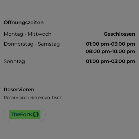
TheFork PAY
UnionPay über TheFork PAY
Öffnungszeiten
Visa
Montag - Mittwoch
Geschlossen
Behindertengerechter Zugang
Donnerstag - Samstag
01:00 pm-03:00 pm
Haustiere erlaubt
08:00 pm-10:00 pm
Sonntag
01:00 pm-03:00 pm
Behindertengerechtes Badezimmer
Es wird Englisch gesprochen
WLAN
Reservieren
Reservieren Sie einen Tisch