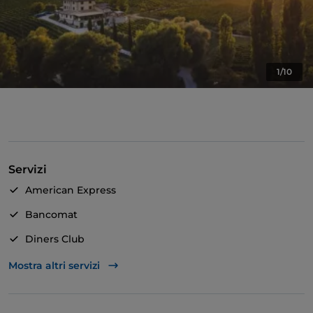
1/10
Servizi
American Express
Bancomat
Diners Club
Mastercard
Mostra altri servizi
TheFork PAY
Unionpay via TheFork PAY