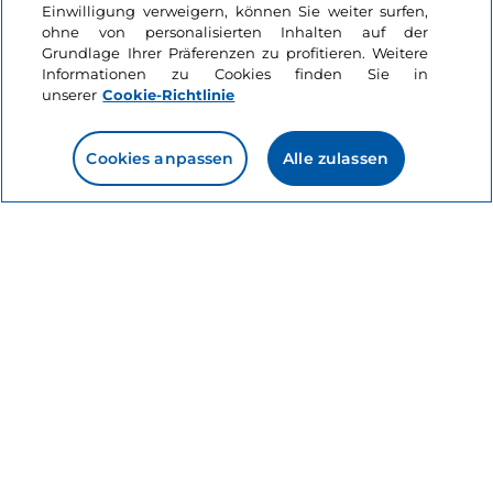
Einwilligung verweigern, können Sie weiter surfen,
ohne von personalisierten Inhalten auf der
Grundlage Ihrer Präferenzen zu profitieren. Weitere
Informationen zu Cookies finden Sie in
unserer
Cookie-Richtlinie
Cookies anpassen
Alle zulassen
Informationen über die Seite
Nützliche Links
Login
Bleiben wir in Kontakt