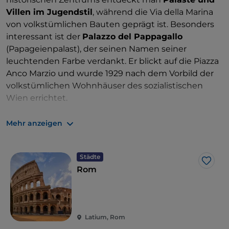
Villen im Jugendstil
, während die Via della Marina
von volkstümlichen Bauten geprägt ist. Besonders
interessant ist der
Palazzo del Pappagallo
(Papageienpalast), der seinen Namen seiner
leuchtenden Farbe verdankt. Er blickt auf die Piazza
Anco Marzio und wurde 1929 nach dem Vorbild der
volkstümlichen Wohnhäuser des sozialistischen
Wien errichtet.
Ebenfalls aus den 1920er Jahren stammen der
Mehr anzeigen
Palazzo del Governatore (Gouverneurspalast
) und
die
Colonia
, die zwischen 1916 und 1920 als
Krankenhaus für die heliotherapeutische
Städte
Like
Behandlung tuberkulosekranker Kinder errichtet
Rom
wurde. Moderne Architektur aus dieser Zeit findet
sich auch in öffentlichen Gebäuden wie dem
futuristisch inspirierten Postamt, aber auch in der
Kirche Santa Maria Regina Pacis, die
zwischen 1919
Latium, Rom
und 1928 im Stil der Neorenaissance und des