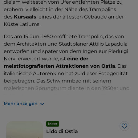
die am weitesten vom Ufer entfernten Plätze zu
erobern, vielleicht in der Nähe des Trampolins
des
Kursaals
, eines der ältesten Gebäude an der
Küste Latiums.
Das am 15. Juni 1950 eröffnete Trampolin, das von
dem Architekten und Stadtplaner Attilio Lapadula
entworfen und später von dem Ingenieur Pierluigi
Nervi erweitert wurde, ist
eine der
meistfotografierten Attraktionen von Ostia
. Das
italienische Autorenkino hat zu dieser Fotogenität
beigetragen. Das Schwimmbad mit seinem
malerischen Sprungturm diente in den 1950er und
1960er Jahren als Kulisse für zahlreiche Filme,von
Federico Fellinis
„ I Vitelloni“
bis
zu Dino Risis
„Belle,
Mehr anzeigen
ma povere“
.
Meer
Like
Lido di Ostia