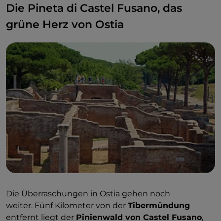
beobachten.
Die Pineta di Castel Fusano, das
grüne Herz von Ostia
Die Überraschungen in Ostia gehen noch
weiter. Fünf Kilometer von der
Tibermündung
entfernt liegt der
Pinienwald von Castel Fusano
,