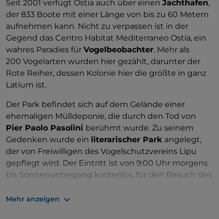
Seit 2001 verfügt Ostia auch über einen
Jachthafen
,
der 833 Boote mit einer Länge von bis zu 60 Metern
aufnehmen kann. Nicht zu verpassen ist in der
Gegend das Centro Habitat Mediterraneo Ostia, ein
wahres Paradies für
Vogelbeobachter
. Mehr als
200 Vogelarten wurden hier gezählt, darunter der
Rote Reiher, dessen Kolonie hier die größte in ganz
Latium ist.
Der Park befindet sich auf dem Gelände einer
ehemaligen Mülldeponie, die durch den Tod von
Pier Paolo Pasolini
berühmt wurde. Zu seinem
Gedenken wurde ein
literarischer Park
angelegt,
der von Freiwilligen des Vogelschutzvereins Lipu
gepflegt wird. Der Eintritt ist von 9:00 Uhr morgens
bis Sonnenuntergang kostenlos, für den Besuch des
Zentrums für mediterranen Lebensraum ist jedoch
eine Reservierung erforderlich. Ein Tipp? Gehen Sie
Mehr anzeigen
früh am Morgen: Dann kann man die Vögel besser