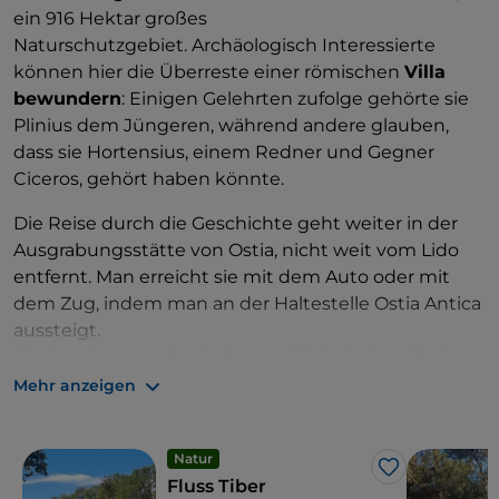
ein 916 Hektar großes
Naturschutzgebiet. Archäologisch Interessierte
können hier die Überreste einer römischen
Villa
bewundern
: Einigen Gelehrten zufolge gehörte sie
Plinius dem Jüngeren, während andere glauben,
dass sie Hortensius, einem Redner und Gegner
Ciceros, gehört haben könnte.
Die Reise durch die Geschichte geht weiter in der
Ausgrabungsstätte von Ostia, nicht weit vom Lido
entfernt. Man erreicht sie mit dem Auto oder mit
dem Zug, indem man an der Haltestelle Ostia Antica
aussteigt.
Ein Spaziergang durch den archäologischen Park
von Ostia Antica zwischen den Domus, dem Forum,
Mehr anzeigen
dem Tempel, der Basilika und dem Theater ist ein
großartiges Erlebnis und eine wahre Zeitreise.
Natur
Hier befinden sich auch die Überreste der ältesten
Like
Fluss Tiber
Synagoge der westlichen Welt aus dem