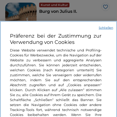
Kunst und Kultur
Like
Burg von Julius II.
Schließen
Präferenz bei der Zustimmung zur
Latium, Rom
Verwendung von Cookies
Diese Website verwendet technische und Profiling-
Cookies für Werbezwecke, um die Navigation auf der
Das könnte Sie interessieren
Website zu verbessern und aggregierte Analysen
durchzuführen. Sie können jederzeit entscheiden,
welchen Cookies (nach Kategorien unterteilt) Sie
zustimmen, welche Sie verweigern oder widerrufen
Kunst und Kultur
möchten, indem Sie auf den entsprechenden
Like
7 Orte für Kunst,
Abschnitt zugreifen und auf „Cookies anpassen“
Geschichte und
klicken. Durch Klicken auf „Alle zulassen“ stimmen
Sie zu, alle Cookies auf Ihrem Gerät zu speichern. Die
Kultur, eine Stunde
Schaltfläche „Schließen“ schließt das Banner. Sie
von Rom entfernt
setzen die Navigation ohne Cookies oder andere
5 Minuten
Tracking-Tools fort, während technisch notwendige
Cookies beibehalten werden. Wenn Sie Ihre