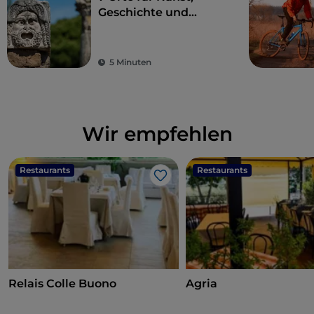
Geschichte und
Kultur, eine Stunde
von Rom entfernt
5 Minuten
Wir empfehlen
Restaurants
Restaurants
Like
Relais Colle Buono
Agria