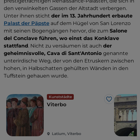
prestigeträchtigen Renaissance-Palästen, die sich in
den verwinkelten Gassen der Altstadt verbergen.
Unter ihnen sticht
der im 13. Jahrhundert erbaute
Palast der Päpste
auf dem Hügel von San Lorenzo
mit seinen Bogengängen hervor, die zum
Salone
del Conclave führen, wo einst das Konklave
stattfand
. Nicht zu versäumen ist auch
der
geheimnisvolle, Cava di Sant'Antonio
genannte
unterirdische Weg, der von den Etruskern zwischen
hohen, in Halbschatten gehüllten Wänden in den
Tuffstein gehauen wurde.
Kunststädte
Like
Viterbo
Latium, Viterbo