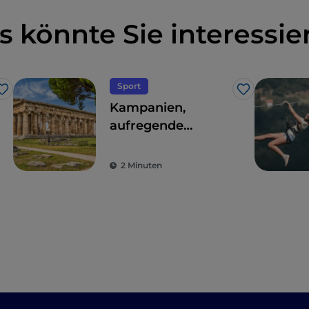
s könnte Sie interessie
Sport
Like
Like
Kampanien,
aufregende
Panoramaflüge
über den
2 Minuten
archäologischen
Park von Paestum
oder den Vesuv