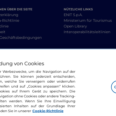
EN ÜBER DIE SEITE
NÜTZLICHE LINKS
zerklärung
ENIT S.p.A.
-Richtlinie
Ministerium für Tourismus
linie
Open Library
heit
Interoperabilitätsleitlinien
 Geschäftsbedingungen
BLEIBEN WIR IN KONTAKT
dung von Cookies
ür Werbezwecke, um die Navigation auf der
ühren. Sie können jederzeit entscheiden,
n, welche Sie verweigern oder widerrufen
ifen und auf „Cookies anpassen“ klicken.
ookies auf Ihrem Gerät zu speichern. Die
avigation ohne Cookies oder andere Tracking-
alten werden. Wenn Sie Ihre Einwilligung
sierten Inhalten auf der Grundlage Ihrer
nden Sie in unserer
Cookie-Richtlinie