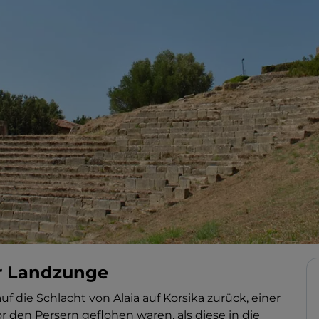
er Landzunge
f die Schlacht von Alaia auf Korsika zurück, einer
 den Persern geflohen waren, als diese in die