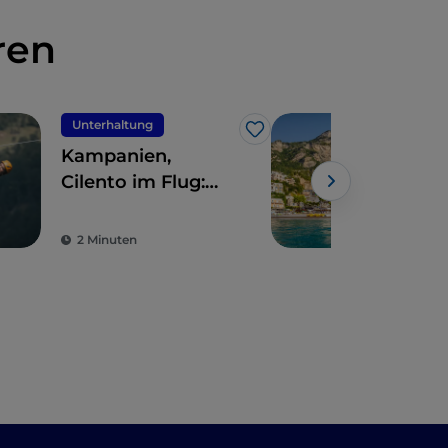
ren
Unterhaltung
UN
Like
Kampanien,
Die
Cilento im Flug:
ein
zwischen Himmel,
Aus
Land und Meer
kob
2 Minuten
4 M