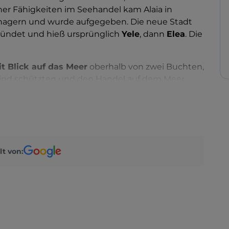
ner Fähigkeiten im Seehandel kam Alaia in
thagern und wurde aufgegeben. Die neue Stadt
gründet und hieß ursprünglich
Yele
, dann
Elea
. Die
t Blick auf das Meer
oberhalb von zwei Buchten,
Wind schützten und den Handel auf dem Meer
ch die
Eleatische Schule
ihre Blütezeit, die sich
armenides bildete. Auch Zeno, ein Schüler des
on Velia
zu den bedeutendsten in Süditalien.
 einen, der Äskulap gewidmet war. Von der
lt von:
, die hellenistischen und römischen Bäder, eine
el erhalten. Bewundern Sie auch die
Porta Rosa