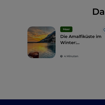
Da
Meer
Die Amalfiküste im
Winter:
4 ausgezeichnete
Gründe für einen
4 Minuten
Besuch