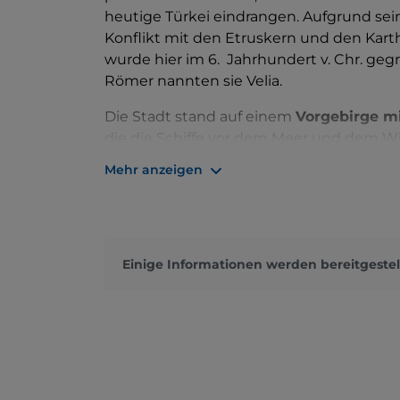
heutige Türkei eindrangen. Aufgrund sei
Konflikt mit den Etruskern und den Kar
wurde hier im 6. Jahrhundert v. Chr. ge
Römer nannten sie Velia.
Die Stadt stand auf einem
Vorgebirge mi
die die Schiffe vor dem Meer und dem 
besonders begünstigten. Hier erlebte au
Mehr anzeigen
um den in Elea geborenen Philosophen P
Parmenides, wurde dort ausgebildet.
Heute gehört der
Archäologische Park v
Hier gab es einen Tempel der Athene und
Einige Informationen werden bereitgestel
antiken Stadt sind auch der Hafenbereich
Agora, die Akropolis und zwei Wohnviert
mit dem ältesten Rundbogen Italiens.