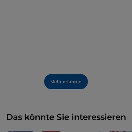
belassen wurde, wie sie war.
Unter den 100 Gemälden, die die Pinakothek
beherbergt, befinden sich zahlreiche Porträts des
Heiligen Alfons Maria von Liguori, aber auch
wertvolle Werke der italienischen Renaissance und
der flämischen Malerei des 16. Jahrhunderts, wie die
„Madonna mit Kind“ von Decio Tramontano und die
„Verkündigung“ und die „Madonna del Rosario“ von
Teodoro d'Errico. Es gibt auch Beispiele
neapolitanischer Künstler des 18. Jahrhunderts wie
Mehr erfahren
die „Geburt der Jungfrau“ und die „Geburt des
Heiligen Johannes des Täufers“, ein Werk von
Francesco Solimena und seiner Schule.
Das könnte Sie interessieren