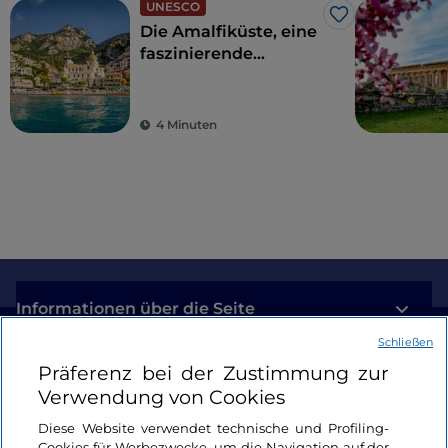
UNESCO
Like
Die Amalfiküste, eine
faszinierende
Aussicht auf das
kobaltblaue Meer
4 Minuten
Informationen über die Seite
Schließen
Nützliche Links
Präferenz bei der Zustimmung zur
Verwendung von Cookies
Login
Diese Website verwendet technische und Profiling-
Cookies für Werbezwecke, um die Navigation auf der