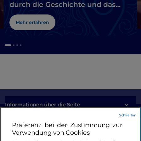
durch die Geschichte und das
Meer
Mehr erfahren
Informationen über die Seite
Schließen
Nützliche Links
Präferenz bei der Zustimmung zur
Verwendung von Cookies
Login