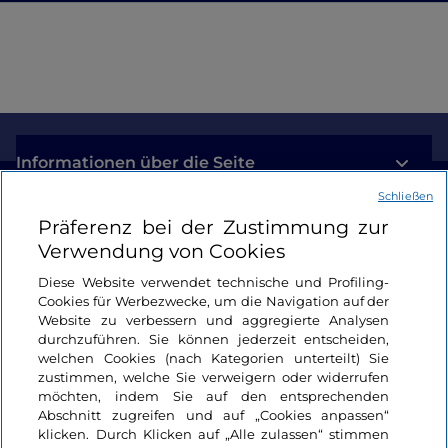
Informationen über die Seite
Schließen
Nützliche Links
Präferenz bei der Zustimmung zur
Verwendung von Cookies
Login
Diese Website verwendet technische und Profiling-
Cookies für Werbezwecke, um die Navigation auf der
Bleiben wir in Kontakt
Website zu verbessern und aggregierte Analysen
durchzuführen. Sie können jederzeit entscheiden,
welchen Cookies (nach Kategorien unterteilt) Sie
zustimmen, welche Sie verweigern oder widerrufen
möchten, indem Sie auf den entsprechenden
Abschnitt zugreifen und auf „Cookies anpassen“
klicken. Durch Klicken auf „Alle zulassen“ stimmen