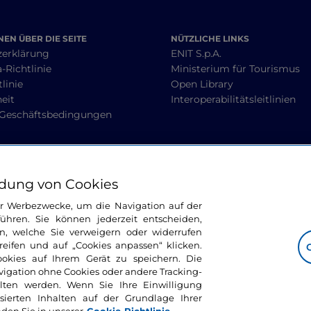
EN ÜBER DIE SEITE
NÜTZLICHE LINKS
zerklärung
ENIT S.p.A.
-Richtlinie
Ministerium für Tourismus
linie
Open Library
heit
Interoperabilitätsleitlinien
 Geschäftsbedingungen
BLEIBEN WIR IN KONTAKT
dung von Cookies
ür Werbezwecke, um die Navigation auf der
ühren. Sie können jederzeit entscheiden,
n, welche Sie verweigern oder widerrufen
ifen und auf „Cookies anpassen“ klicken.
ookies auf Ihrem Gerät zu speichern. Die
avigation ohne Cookies oder andere Tracking-
alten werden. Wenn Sie Ihre Einwilligung
sierten Inhalten auf der Grundlage Ihrer