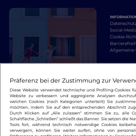
INFORMATION
Datenschut
Social-Media
Cookie-Richt
Barrierefrei
Allgemeine
Präferenz bei der Zustimmung zur Verwen
Diese Website verwendet technische und Profiling-Cookies f
Website zu verbessern und aggregierte Analysen durchzuf
welchen Cookies (nach Kategorien unterteilt) Sie zustimme
möchten, indem Sie auf den entsprechenden Abschnitt zugre
Durch Klicken auf „Alle zulassen“ stimmen Sie zu, alle C
Schaltfläche „Schließen“ schließt das Banner. Sie setzen die N
Tools fort, während technisch notwendige Cookies beibeh
verweigern, können Sie weiter surfen, ohne von personali