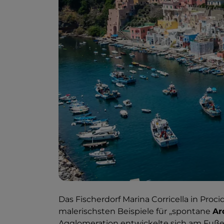
Das Fischerdorf Marina Corricella in Proci
malerischsten Beispiele für „spontane
Ar
Agglomeration entwickelte sich am Fuße 