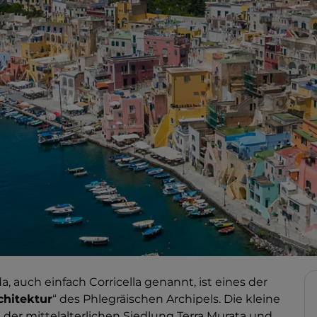
da, auch einfach Corricella genannt, ist eines der
chitektur
“ des Phlegräischen Archipels. Die kleine
der mittelalterlichen Siedlung Terra Murata und