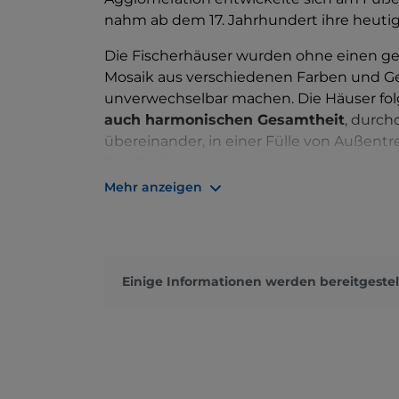
nahm ab dem 17. Jahrhundert ihre heuti
Die Fischerhäuser wurden ohne einen 
Mosaik aus verschiedenen Farben und Geo
unverwechselbar machen. Die Häuser fol
auch harmonischen Gesamtheit
, durch
übereinander, in einer Fülle von Außentr
Der Tradition nach hatte die Verwendun
Häuser eher eine praktische als eine ästh
Mehr anzeigen
Corricella zurückkehrten, ihr Haus auch
Der kleine Hafen der Marina erstreckt s
Wohngebiets und ist nur zu Fuß erreichba
Einige Informationen werden bereitgestel
lokalen Fischern genutzt. Bei einem Spa
auf eine große Anzahl von Booten und Fi
Corricella wurde durch den Film „
Il Posti
Schönheit des Dorfes nutzte, um das Fis
lebte, der Protagonist des Films und letz