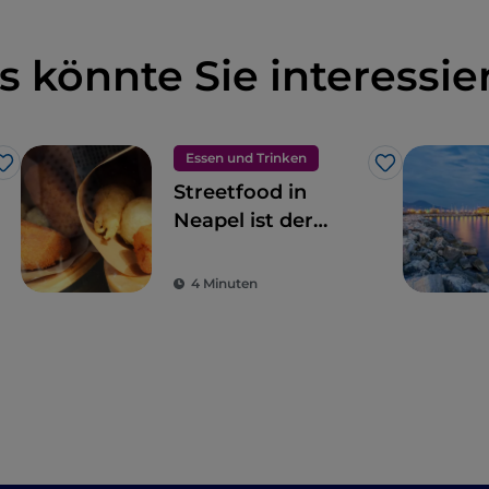
s könnte Sie interessie
Essen und Trinken
Like
Like
Streetfood in
Neapel ist der
Inbegriff des
Gaumenschmauses
4 Minuten