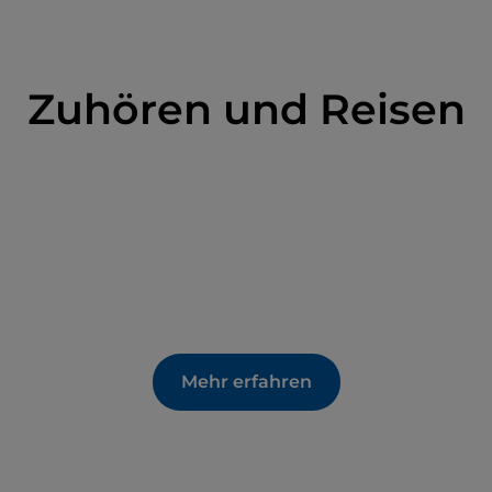
ch die
Wallfahrtskirche Santa Maria delle
tiri. Der Platz erhielt seinen Namen nach der
 neapolitanischen Republik anschlossen, die in der
Zuhören und Reisen
and und bald von der Bourbonenrestauration
Mehr erfahren