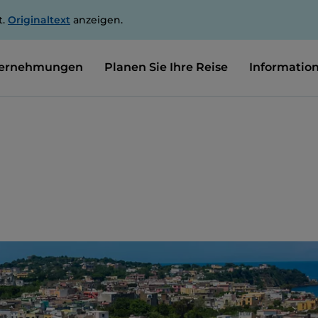
t.
Originaltext
anzeigen.
ernehmungen
Planen Sie Ihre Reise
Informatio