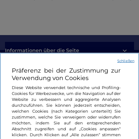
nicht besichtigt werden, aber es bietet sich eine
Möglichkeit es von außen, von einem dicht
bewaldeten Hügel aus, bewundern zu können.
Der zweite Grund für einen Besuch in Bargone ist
der
buddhistische Zen-Tempel der Soto-Schule
,
einer religiösen Gemeinschaft, die die Tradition der
Informationen über die Seite
Zen-Kloster fortsetzt. Er ist das ganze Jahr über
Schließen
geöffnet, und empfängt Gläubige, die auf der Suche
Nützliche Links
Präferenz bei der Zustimmung zur
nach einem Zufluchtsort sind, um Ruhe und sich
Verwendung von Cookies
selbst zu finden. Die Umgebung bietet viele tolle
Strecken für einen angenehmen
Trekking-Ausflug
Login
Diese Website verwendet technische und Profiling-
oder Radtouren.
Cookies für Werbezwecke, um die Navigation auf der
Bleiben wir in Kontakt
Website zu verbessern und aggregierte Analysen
durchzuführen. Sie können jederzeit entscheiden,
welchen Cookies (nach Kategorien unterteilt) Sie
zustimmen, welche Sie verweigern oder widerrufen
möchten, indem Sie auf den entsprechenden
Abschnitt zugreifen und auf „Cookies anpassen“
klicken. Durch Klicken auf „Alle zulassen“ stimmen