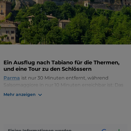
Ein Ausflug nach Tabiano für die Thermen,
und eine Tour zu den Schlössern
Parma
ist nur 30 Minuten entfernt, während
Salsomaggiore in nur 10 Minuten erreichbar ist: Das
ist
Tabiano
, ein
Kurort inmitten von Hügeln
, der für
Mehr anzeigen
sein schwefelhaltiges Wasser bekannt ist, das im
Herzen des Vorappenin der Emilia fließt.
Das schwefelhaltige Thermalwasser der Therme
von Tabiano
Einige Informationen werden