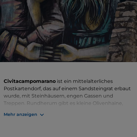
Civitacampomarano
ist ein mittelalterliches
Postkartendorf, das auf einem Sandsteingrat erbaut
wurde, mit Steinhäusern, engen Gassen und
Treppen. Rundherum gibt es kleine Olivenhaine,
Wälder und eine Natur, die bald rau und wild wird,
Mehr anzeigen
zwischen Schluchten und überhängenden
Schluchten. Über allem thront das imposante
Schloss der Anjou
, das zur Zeit von Karl von Anjou