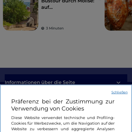
Civitacampomarano nicht nur ein Postkartendorf,
Bustour durch Molise:
auf
sondern auch ein Katalog für zeitgenössische Kunst...
umweltfreundliche
Weise zu den
Wundern der Region
3 Minuten
Informationen über die Seite
Schließen
Nützliche Links
Präferenz bei der Zustimmung zur
Verwendung von Cookies
Login
Diese Website verwendet technische und Profiling-
Cookies für Werbezwecke, um die Navigation auf der
Bleiben wir in Kontakt
Website zu verbessern und aggregierte Analysen