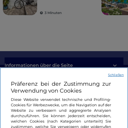
Olivenbäumen und
schmucken Dörfern
3 Minuten
Informationen über die Seite
Schließen
Nützliche Links
Präferenz bei der Zustimmung zur
Verwendung von Cookies
Login
Diese Website verwendet technische und Profiling-
Cookies für Werbezwecke, um die Navigation auf der
Bleiben wir in Kontakt
Website zu verbessern und aggregierte Analysen
durchzuführen. Sie können jederzeit entscheiden,
welchen Cookies (nach Kategorien unterteilt) Sie
zustimmen, welche Sie verweigern oder widerrufen