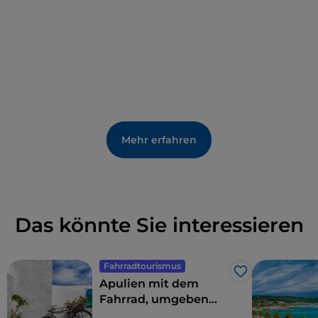
sich in der Altstadt vergnügen, von dem
imposanten
Castello Angioino
bis zu den vielen
Kirchen, die nur wenige Meter voneinander entfernt
zu bewundern sind, wie die Kathedrale Sant'Agata
im Barockstil von Lecce und die Kirche Santa Maria
della Purità.
Mehr erfahren
Das könnte Sie interessieren
Fahrradtourismus
Like
Apulien mit dem
Fahrrad, umgeben
von Trulli,