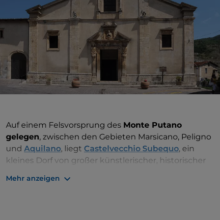
Auf einem Felsvorsprung des
Monte Putano
gelegen
, zwischen den Gebieten Marsicano, Peligno
und
Aquilano
, liegt
Castelvecchio Subequo
, ein
kleines Dorf von großer künstlerischer, historischer
und kultureller Bedeutung.
Mehr anzeigen
Bei einem Spaziergang durch das Dorf und seine
Umgebung trifft man leicht auf
Gebäude von
architektonischem und kulturellem Wert,
wie
die