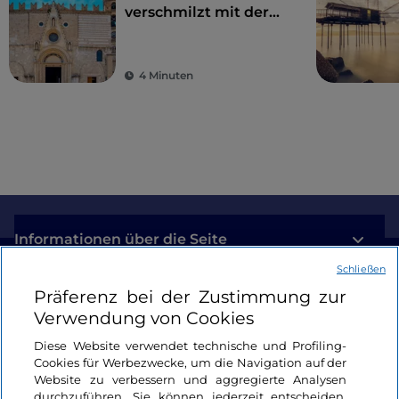
verschmilzt mit der
Geschichte
4 Minuten
Informationen über die Seite
Schließen
Nützliche Links
Präferenz bei der Zustimmung zur
Verwendung von Cookies
Login
Diese Website verwendet technische und Profiling-
Cookies für Werbezwecke, um die Navigation auf der
Bleiben wir in Kontakt
Website zu verbessern und aggregierte Analysen
durchzuführen. Sie können jederzeit entscheiden,