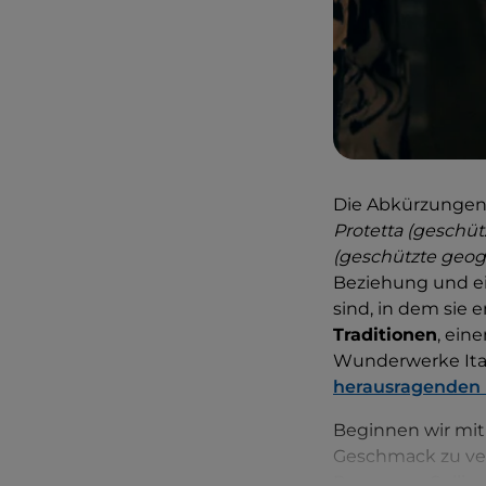
Die Abkürzunge
Protetta (geschü
(geschützte geog
Beziehung und ei
sind, in dem sie 
Traditionen
, ein
Wunderwerke Ital
herausragenden
Beginnen wir mi
Geschmack zu ver
Pescarese, Collin