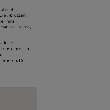
iel mehr:
Die Abruzzen
pennins,
lfältigen Küche,
irklich
stens einmal im
ler
herhören: Der