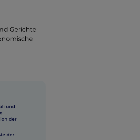
und Gerichte
ronomische
oli und
ße
tion der
te der