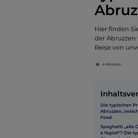
Abruz
Hier finden Si
der Abruzzen 
Reise von un
4 Minuten
Inhaltsve
Die typischen P
Abruzzen, zwis
Food
Spaghetti „alla 
e fagioli“? Die t