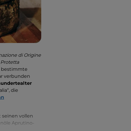
zione di Origine
 Protetta
ne bestimmte
ar verbunden
hundertealter
lia“, die
an
 seinen vollen
nöle Aprutino-
n Sie also zu