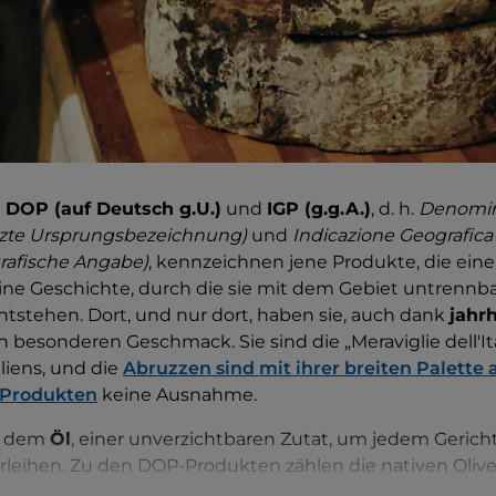
n
DOP (auf Deutsch g.U.)
und
IGP (g.g.A.)
, d. h.
Denomina
tzte Ursprungsbezeichnung)
und
Indicazione Geografica
rafische Angabe)
, kennzeichnen jene Produkte, die ei
ne Geschichte, durch die sie mit dem Gebiet untrennb
entstehen. Dort, und nur dort, haben sie, auch dank
jahr
en besonderen Geschmack. Sie sind die „Meraviglie dell'Ita
iens, und die
Abruzzen sind mit ihrer breiten Palette 
 Produkten
keine Ausnahme.
t dem
Öl
, einer unverzichtbaren Zutat, um jedem Gericht
leihen. Zu den DOP-Produkten zählen die nativen Olive
e Teatine und Pretuziano delle Colline Teramane. Komme