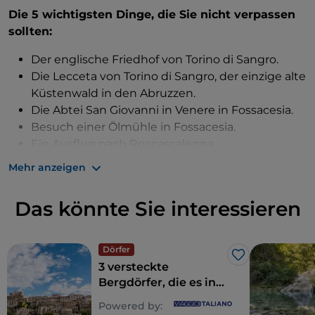
Die 5 wichtigsten Dinge, die Sie nicht verpassen
sollten:
Der englische Friedhof von Torino di Sangro.
Die Lecceta von Torino di Sangro, der einzige alte
Küstenwald in den Abruzzen.
Die Abtei San Giovanni in Venere in Fossacesia.
Besuch einer Ölmühle in Fossacesia.
Ein Ausflug nach Roccascalegna.
Mehr anzeigen
Der erste Kontakt mit Fossacesia und Torino di
Sangro erinnert sehr deutlich an die
Das könnte Sie interessieren
Kriegsvergangenheit. Auf dem Kriegsfriedhof des
Flusses Sangro befinden sich zweitausend Gräber
von britischen, indischen, südafrikanischen und
Dörfer
sogar neuseeländischen Soldaten, die im Zweiten
Like
3 versteckte
Weltkrieg gefallen sind. Ein Ort der Reflexion, mit
Bergdörfer, die es in
perfekten Reihen von Gräbern inmitten einer
den Abruzzen zu
Powered by:
wunderschönen natürlichen Umgebung.
entdecken gilt