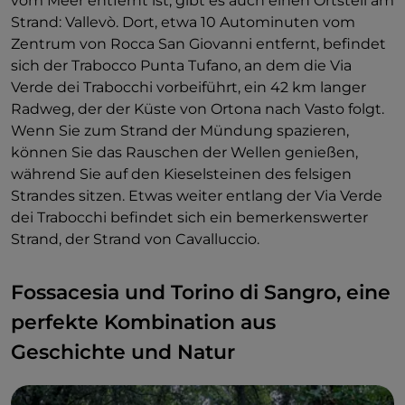
vom Meer entfernt ist, gibt es auch einen Ortsteil am
noch einige Teile erhalten sind. Unterwegs werden
Seeigel werden Ihnen sicher das Herz rauben. Auch
Strand: Vallevò. Dort, etwa 10 Autominuten vom
Sie von einer ganz besonderen Inschrift überrascht:
wenn Sie nicht in einem Trabocco essen, gibt es in
Zentrum von Rocca San Giovanni entfernt, befindet
der Ecke des Kusses. Und was ist das? Die Ecke des
Marina di San Vito Fischrestaurants aller Art:
sich der Trabocco Punta Tufano, an dem die Via
Kusses, ein Ort, an dem laut Schild „Küsse
einschließlich Streetfood!
Verde dei Trabocchi vorbeiführt, ein 42 km langer
obligatorisch sind“. Natürlich sollte man sich diese
Radweg, der der Küste von Ortona nach Vasto folgt.
Gelegenheit nicht entgehen lassen.
Mit vollem Bauch können Sie dann die römischen
Wenn Sie zum Strand der Mündung spazieren,
Ruinen von Murata Bassa an der Küste besichtigen
können Sie das Rauschen der Wellen genießen,
und zu Fuß den Strand von Turchino erreichen, der
während Sie auf den Kieselsteinen des felsigen
nach der blauen Farbe seines Wassers benannt ist.
Strandes sitzen. Etwas weiter entlang der Via Verde
Ein felsiger Strand, an dem sich der berühmteste
dei Trabocchi befindet sich ein bemerkenswerter
Trabocco der Küste befindet, auch dank D'Annunzio
Strand, der Strand von Cavalluccio.
und seinem Werk Der Triumph des Todes: Trabocco
Turchino.
Fossacesia und Torino di Sangro, eine
perfekte Kombination aus
Geschichte und Natur