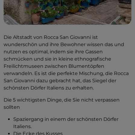
Mit dem Bild der Trabocchi, das sich noch in Ihrem
Gedächtnis eingeprägt hat, können Sie zum Auto
zurückkehren, um in Richtung des historischen
Zentrums von San Vito Chietino im oberen Teil des
Dorfes zu fahren.
Die Altstadt von Rocca San Giovanni ist
Dort, in den engen Gassen, befinden sich die bunten
wunderschön und ihre Bewohner wissen das und
Häuser, die typisch für die Dörfer am Meer sind.
nutzen es optimal, indem sie ihre Gassen
Blumentöpfe, Tische und Stühle aus bemaltem Holz,
schmücken und sie in kleine ethnografische
Treppen, Kirchen ... alles begleitet von einer Ruhe,
Freilichtmuseen zwischen Blumentöpfen
die nur das Meer vermitteln kann.
verwandeln. Es ist die perfekte Mischung, die Rocca
San Giovanni dazu gebracht hat, das Siegel der
Am Ende der Hauptstraße der Altstadt, dem Corso
schönsten Dörfer Italiens zu erhalten.
Trento e Trieste, hinter der Kirche San Francesco,
kann man einen herrlichen Blick auf das Meer
Die 5 wichtigsten Dinge, die Sie nicht verpassen
genießen. Das Belvedere Guglielmo Marconi wird
sollten
von einigen als die schönste Terrasse der Adria
bezeichnet. Neben dem Meer kann man auch die
Spaziergang in einem der schönsten Dörfer
Berge sehen: die Majella und den Gran Sasso d'Italia.
Italiens.
Ein einzigartiges Panorama, das sicherlich ein Foto
Die Ecke des Kusses