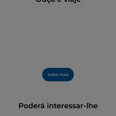
1924, quando, muito doente, foi a Bruxelas para se
tratar e aí morreu.
A moradia está localizada entre a Viale Miguel Ângelo
Buonarroti e a Via Marco Polo, em frente à atual
Piazza Puccini, e está rodeada por um jardim com
árvores altas. Uma grande escadaria permite o
acesso ao andar principal, aquele destinado à
vida
quotidiana da família
. A entrada, dividida por uma
bela janela de vidro Arte Nova com as iniciais do
maestro, separa longitudinalmente a área de estar
da área de dormir. Toda a propriedade está agora em
estado de abandono. A
Fundação Giacomo Puccini
Saiba mais
tomou posse em 2014 e, após uma série de ações
destinadas a proteger o edifício e o jardim, iniciou
uma série de investigações preparatórias para o
restauro.
Poderá interessar-lhe