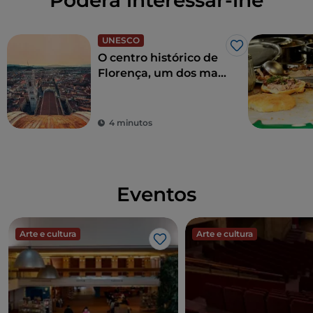
Poderá interessar-lhe
UNESCO
Gosto
O centro histórico de
Florença, um dos mais
belos do mundo
4 minutos
Eventos
Arte e cultura
Arte e cultura
Gosto