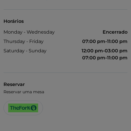
Visa
Acesso para pessoas com deficiência
Horários
Casa de banho para pessoas com deficiência
Monday - Wednesday
Encerrado
Fala-se inglês
Thursday - Friday
07:00 pm-11:00 pm
Fala-se francês
Saturday - Sunday
12:00 pm-03:00 pm
07:00 pm-11:00 pm
Karaoke
Menu infantil
Wi-Fi
Reservar
Reservar uma mesa