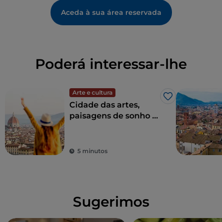
Aceda à sua área reservada
Poderá interessar-lhe
Arte e cultura
Gosto
Cidade das artes,
paisagens de sonho e
boa comida: a
Toscana é o sonho de
todos os turistas
5 minutos
Sugerimos