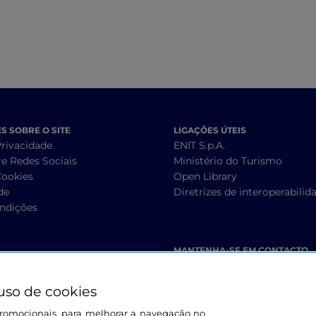
 SOBRE O SITE
LIGAÇÕES ÚTEIS
Privacidade
ENIT S.p.A.
re Redes Sociais
Ministério do Turismo
Cookies
Open Library
de
Diretrizes de interoperabilid
ndições
MANTENHA-SE EM CONTACTO
uso de cookies
s promocionais, para melhorar a navegação no