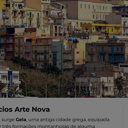
cios Arte Nova
a, surge
Gela
, uma antiga cidade grega, equipada
por três formações montanhosas de alguma