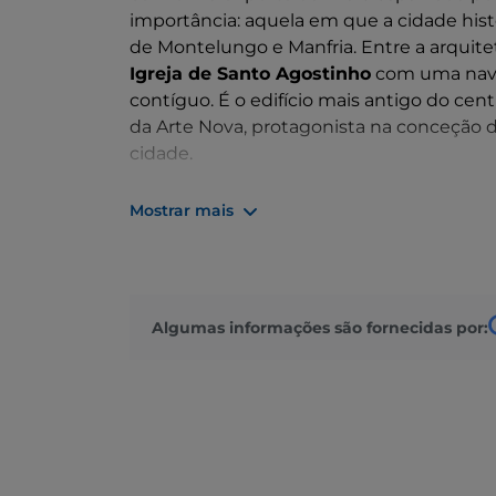
importância: aquela em que a cidade his
de Montelungo e Manfria. Entre a arquitet
Igreja de Santo Agostinho
com uma nave
contíguo. É o edifício mais antigo do cent
da Arte Nova, protagonista na conceção d
cidade.
Do ponto de vista paisagístico, recomen
Mostrar mais
Biviere
, ideal para os entusiastas da obs
Signore
,
Poggio Arena
e as colinas que 
Existem inúmeros locais históricos, arque
que podem ser visitadas atualmente são
Algumas informações são fornecidas por:
preservado da arquitetura militar grega 
No parque pode ainda visitar dois fornos
e as de um grande bairro residencial do sé
Não muito longe do parque, atrás do hospi
complexo das
Termas Helenísticas
, o m