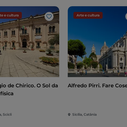
te e cultura
Arte e cultura
Gosto
io de Chirico. O Sol da
Alfredo Pirri. Fare Cos
física
a, Scicli
Sicília, Catânia