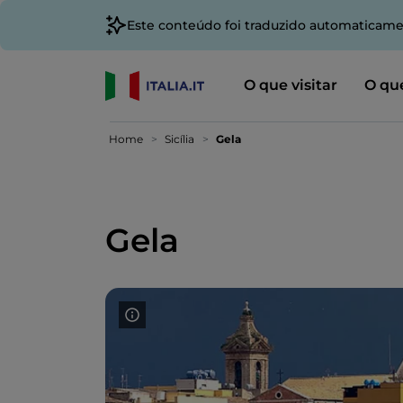
Este conteúdo foi traduzido automaticame
O que visitar
O que
Home
Sicília
Gela
Gela