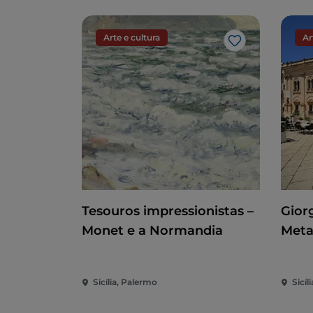
Arte e cultura
Ar
Gosto
Tesouros impressionistas –
Giorg
Monet e a Normandia
Meta
Sicília, Palermo
Sicíli