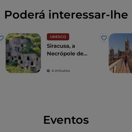
Poderá interessar-lhe
UNESCO
Gosto
Gosto
Siracusa, a
Necrópole de
Pantalica
Património
4 minutos
Mundial
Eventos