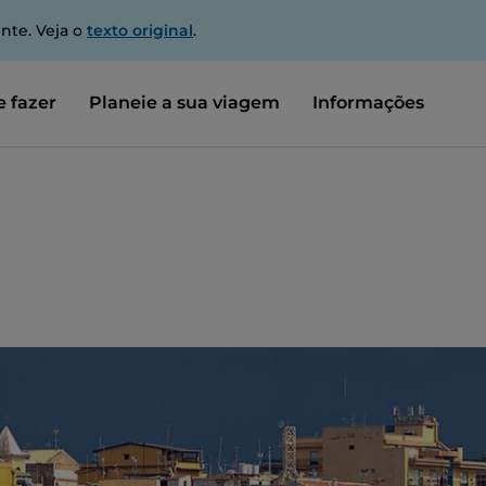
nte. Veja o
texto original
.
 fazer
Planeie a sua viagem
Informações