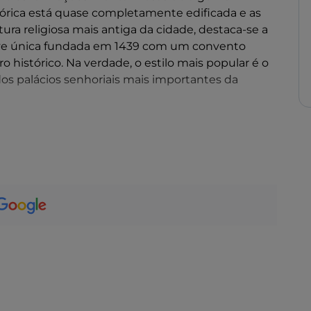
tórica está quase completamente edificada e as
ura religiosa mais antiga da cidade, destaca-se a
 única fundada em 1439 com um convento
ro histórico. Na verdade, o estilo mais popular é o
os palácios senhoriais mais importantes da
damos uma visita à
Reserva Natural Orientata
ervação de aves, os pântanos da
Planície de
fazem fronteira com a
Planície de Gela
.
ológicos e culturais na área circundante. As áreas
Capo Soprano
, que acolhe o exemplo mais bem
no mundo, a
Acrópole
e o sítio de
Bosco Littorio
.
 medievais, as ruínas de um acampamento militar
culo IV a.C.
tal Vítor Emanuel, é possível admirar os restos do
ais antigo equipamento termal até agora