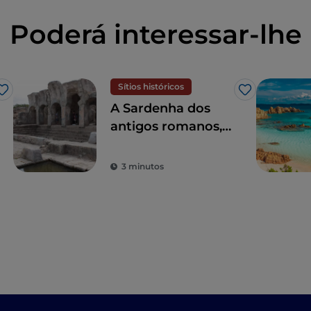
Poderá interessar-lhe
Sítios históricos
Gosto
Gosto
A Sardenha dos
antigos romanos,
entre termas,
anfiteatros e
3 minutos
antigas colónias