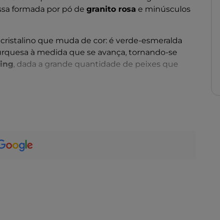
ossa formada por pó de
granito rosa
e minúsculos
r cristalino que muda de cor: é verde-esmeralda
 turquesa à medida que se avança, tornando-se
ing
, dada a grande quantidade de peixes que
aqui mediterrâneo que dá a La Celvia a aparência
ida para descobrir outras belezas naturais da
e-se chegar a
Capriccioli
, enquanto se se for na
nte
. Não se esqueça de visitar
Porto Cervo
, com o