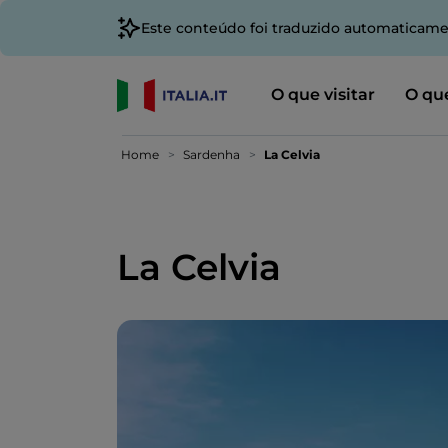
Este conteúdo foi traduzido automaticame
O que visitar
O que
Home
Sardenha
La Celvia
La Celvia