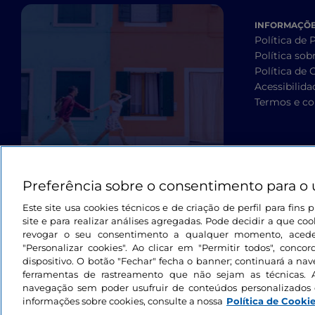
INFORMAÇÕES
Política de 
Política sob
Política de 
Acessibilida
Termos e co
Preferência sobre o consentimento para o 
Este site usa cookies técnicos e de criação de perfil para fin
site e para realizar análises agregadas. Pode decidir a que cook
revogar o seu consentimento a qualquer momento, aced
"Personalizar cookies". Ao clicar em "Permitir todos", con
dispositivo. O botão "Fechar" fecha o banner; continuará a na
ferramentas de rastreamento que não sejam as técnicas. 
navegação sem poder usufruir de conteúdos personalizados 
informações sobre cookies, consulte a nossa
Política de Cooki