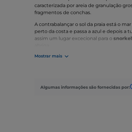
caracterizada por areia de granulação gr
fragmentos de conchas.
A contrabalançar o sol da praia está o ma
perto da costa e passa a azul e depois a
assim um lugar excecional para o
snorkel
abriga.
Mostrar mais
Por toda parte está presente o aroma a m
de um paraíso terrestre.
La Celvia é, pois, também o ponto de part
Sardenha: com uma boa caminhada, pod
Algumas informações são fornecidas por:
direção oposta se chega à
praia do Elefa
seu centro colorido.