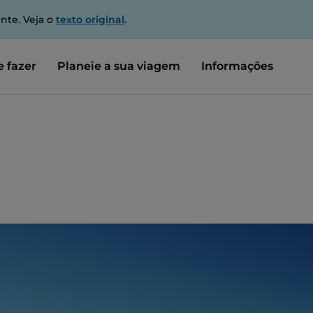
nte. Veja o
texto original
.
 fazer
Planeie a sua viagem
Informações