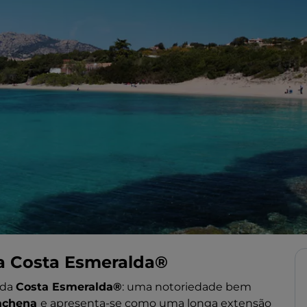
na Costa Esmeralda®
 da
Costa Esmeralda®
: uma notoriedade bem
achena
e apresenta-se como uma longa extensão