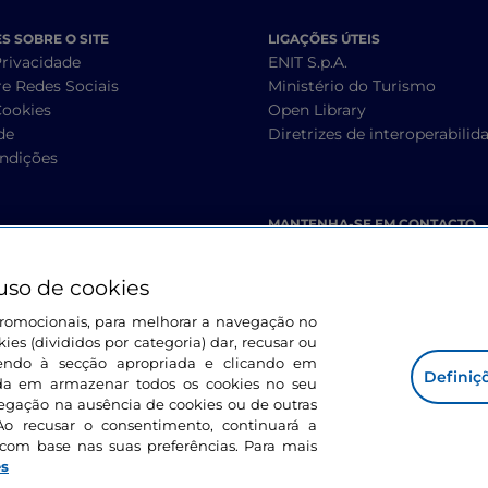
 SOBRE O SITE
LIGAÇÕES ÚTEIS
Privacidade
ENIT S.p.A.
re Redes Sociais
Ministério do Turismo
Cookies
Open Library
de
Diretrizes de interoperabilid
ndições
MANTENHA-SE EM CONTACTO
uso de cookies
s promocionais, para melhorar a navegação no
ies (divididos por categoria) dar, recusar ou
endo à secção apropriada e clicando em
Definiç
corda em armazenar todos os cookies no seu
vegação na ausência de cookies ou de outras
Ao recusar o consentimento, continuará a
com base nas suas preferências. Para mais
es