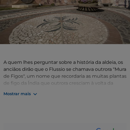
A quem lhes perguntar sobre a história da aldeia, os
anciãos dirão que o Flussio se chamava outrora "Mura
de Figos", um nome que recordaria as muitas plantas
de figo da Índia que outrora cresciam à volta da
aldeia. Pouco importa se se trata de um facto ou de
Mostrar mais
uma lenda, o que resta é a poesia e, em todo o caso,
a verdade absoluta do laço muito estreito que une
esta aldeia à natureza, em particular a uma planta
herbácea que se tornou o símbolo de Flussio: o
asfódelo. De facto, aqui, os cestos artesanais