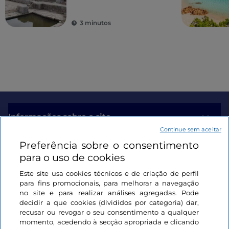
anfiteatros e antigas
colónias
3 minutos
Informações sobre o site
Continue sem aceitar
Preferência sobre o consentimento
Ligações úteis
para o uso de cookies
Este site usa cookies técnicos e de criação de perfil
Iniciar sessão
para fins promocionais, para melhorar a navegação
no site e para realizar análises agregadas. Pode
Mantenha-se em contacto
decidir a que cookies (divididos por categoria) dar,
recusar ou revogar o seu consentimento a qualquer
momento, acedendo à secção apropriada e clicando