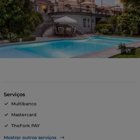
1/7
Serviços
Multibanco
Mastercard
TheFork PAY
UnionPay via TheFork PAY
Mostrar outros serviços