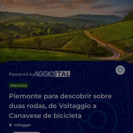
Gost
Powered by
Natureza
Piemonte para descobrir sobre
duas rodas, de Voltaggio a
Canavese de bicicleta
Voltaggio