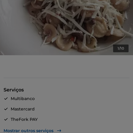
1/10
Serviços
Multibanco
Mastercard
TheFork PAY
UnionPay via TheFork PAY
Mostrar outros serviços