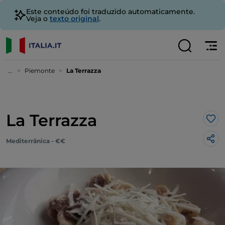
Este conteúdo foi traduzido automaticamente.
Veja o
texto original
.
...
Piemonte
La Terrazza
La Terrazza
Gos
Mediterrânica - €€