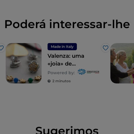
Poderá interessar-lhe
Made in Italy
Gosto
Gosto
Valenza: uma
«joia» de
Monferrato
Powered by:
2 minutos
Sugerimos