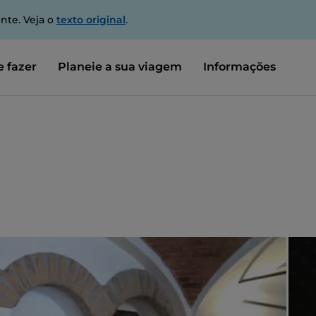
nte. Veja o
texto original
.
 fazer
Planeie a sua viagem
Informações