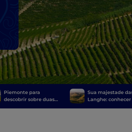
Piemonte para
Sua majestade da
descobrir sobre duas
Langhe: conhecer
rodas, de Voltaggio a
Barolo de Vespa
Canavese de bicicleta