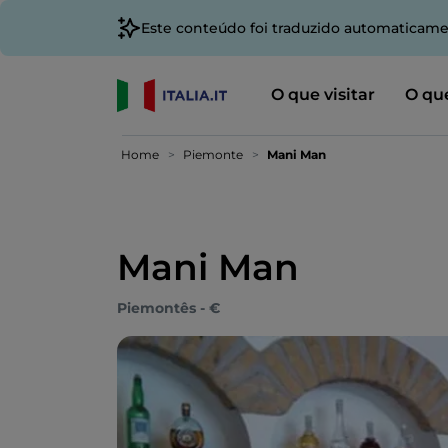
Este conteúdo foi traduzido automaticame
O que visitar
O que
Home
Piemonte
Mani Man
Mani Man
Piemontês - €