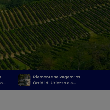
s
Piemonte selvagem: os
 o
Orridi di Uriezzo e a
cascata do Toce