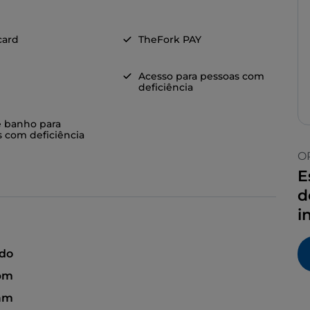
card
TheFork PAY
Acesso para pessoas com
deficiência
e banho para
 com deficiência
O
E
d
i
ado
pm
 am