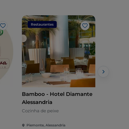
Restaurantes
Restaura
Gosto
Gosto
Bamboo - Hotel Diamante
Trattoria
Alessandria
Mediterrâni
Cozinha de peixe
Piemonte, Alessandria
Piemonte, A