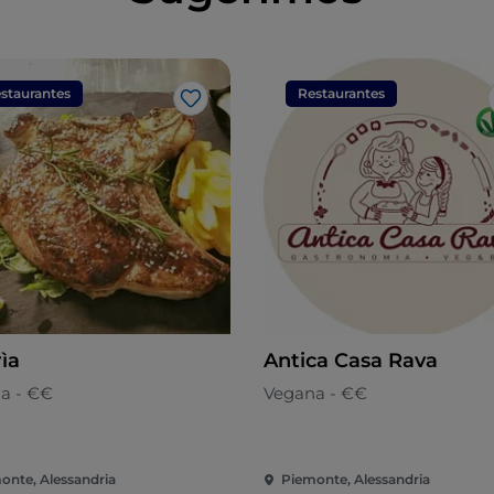
staurantes
Restaurantes
Gosto
ìa
Antica Casa Rava
na - €€
Vegana - €€
onte, Alessandria
Piemonte, Alessandria