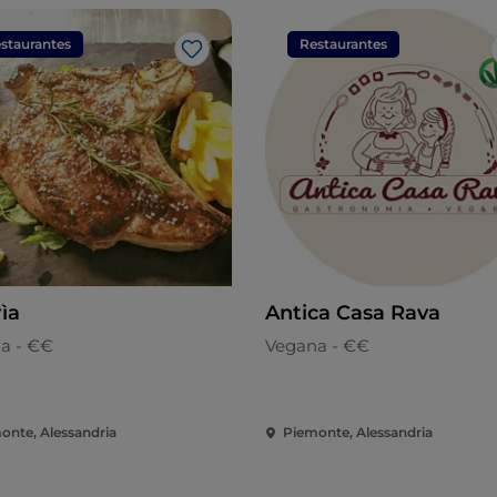
staurantes
Restaurantes
Gosto
ìa
Antica Casa Rava
na - €€
Vegana - €€
onte, Alessandria
Piemonte, Alessandria