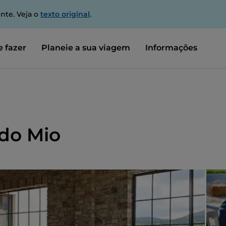
nte. Veja o
texto original
.
 fazer
Planeie a sua viagem
Informações
do Mio