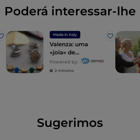
Poderá interessar-lhe
Made in Italy
Gosto
Gosto
Valenza: uma
«joia» de
Monferrato
Powered by:
2 minutos
Sugerimos