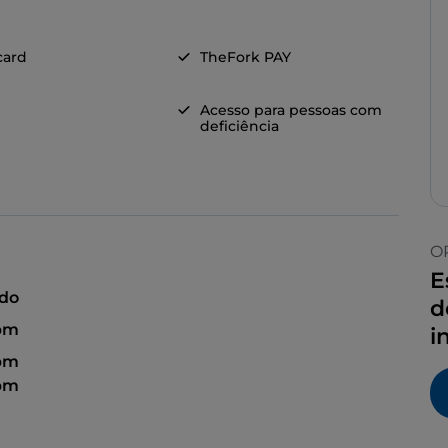
card
TheFork PAY
Acesso para pessoas com
deficiência
O
E
ado
d
 pm
i
 pm
 pm