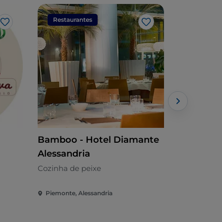
Restaurantes
Restaura
Gosto
Gosto
Bamboo - Hotel Diamante
Trattoria
Alessandria
Mediterrâni
Cozinha de peixe
Piemonte, Alessandria
Piemonte, A