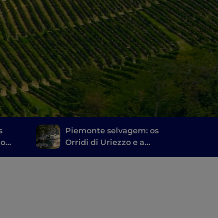
s
Piemonte selvagem: os
 o
Orridi di Uriezzo e a
cascata do Toce