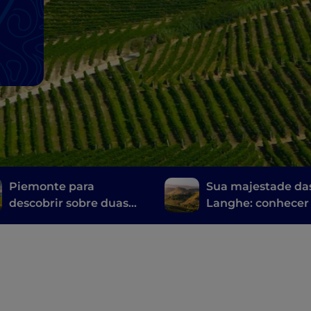
Piemonte para
Sua majestade da
descobrir sobre duas
Langhe: conhecer
rodas, de Voltaggio a
Barolo de Vespa
Canavese de bicicleta