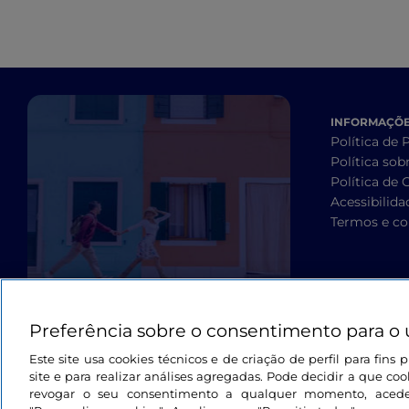
INFORMAÇÕES
Política de 
Política sob
Política de 
Acessibilida
Termos e co
Preferência sobre o consentimento para o 
Este site usa cookies técnicos e de criação de perfil para fin
site e para realizar análises agregadas. Pode decidir a que cook
revogar o seu consentimento a qualquer momento, aced