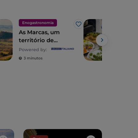
Enogastronomia
Eno
Gosto
As Marcas, um
Hist
território de
miu
produtos
mar
Powered by:
requintados para
Mar
3 minutos
3 m
descobrir