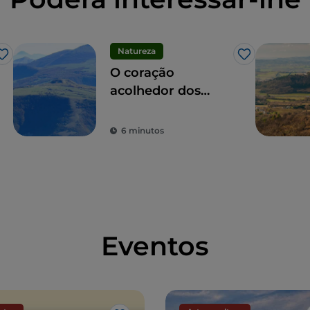
Natureza
Gosto
Gosto
O coração
acolhedor dos
Apeninos: os 9
municípios das
6 minutos
Altas Marcas
Eventos