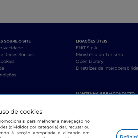
 SOBRE O SITE
LIGAÇÕES ÚTEIS
Privacidade
ENIT S.p.A.
re Redes Sociais
Ministério do Turismo
Cookies
Open Library
de
Diretrizes de interoperabilid
ndições
MANTENHA-SE EM CONTACTO
uso de cookies
s promocionais, para melhorar a navegação no
ies (divididos por categoria) dar, recusar ou
endo à secção apropriada e clicando em
Definiç