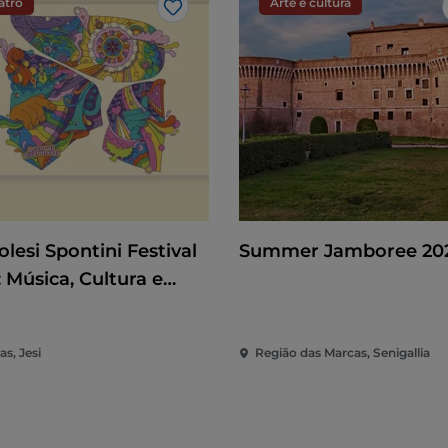
atro
Arte e cultura
Gosto
lesi Spontini Festival
Summer Jamboree 20
 Música, Cultura e
táculo no Coração das
as
s, Jesi
Região das Marcas, Senigallia