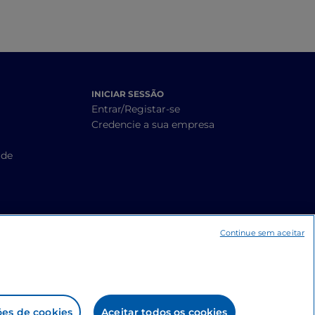
INICIAR SESSÃO
Entrar/Registar-se
Credencie a sua empresa
ade
Continue sem aceitar
ões de cookies
Aceitar todos os cookies