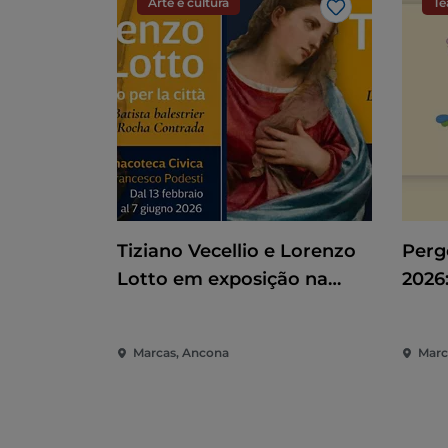
Arte e cultura
Te
Gosto
Tiziano Vecellio e Lorenzo
Pergo
Lotto em exposição na
2026:
Pinacoteca de Ancona
Espe
Marc
Marcas, Ancona
Marca