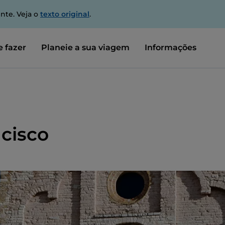
nte. Veja o
texto original
.
 fazer
Planeie a sua viagem
Informações
ncisco