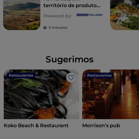
território de produtos
requintados para
Powered by:
descobrir
3 minutos
Sugerimos
Restaurantes
Restaurantes
Gosto
Koko Beach & Restaurant
Morrison’s pub