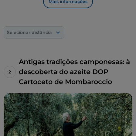
Mais informações
combinando este azeite especial com carnes
curadas e queijos produzidos nesta zona.
Selecionar distância
Antigas tradições camponesas: à
descoberta do azeite DOP
Cartoceto de Mombaroccio