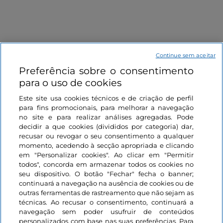
Continue sem aceitar
Preferência sobre o consentimento
Informações sobre o site
para o uso de cookies
Este site usa cookies técnicos e de criação de perfil
Ligações úteis
para fins promocionais, para melhorar a navegação
no site e para realizar análises agregadas. Pode
decidir a que cookies (divididos por categoria) dar,
Iniciar sessão
recusar ou revogar o seu consentimento a qualquer
momento, acedendo à secção apropriada e clicando
Mantenha-se em contacto
em "Personalizar cookies". Ao clicar em "Permitir
todos", concorda em armazenar todos os cookies no
seu dispositivo. O botão "Fechar" fecha o banner;
continuará a navegação na ausência de cookies ou de
outras ferramentas de rastreamento que não sejam as
técnicas. Ao recusar o consentimento, continuará a
navegação sem poder usufruir de conteúdos
personalizados com base nas suas preferências. Para