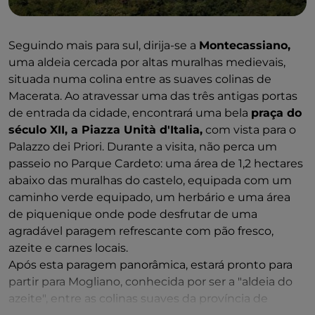
Seguindo mais para sul, dirija-se a
Montecassiano,
uma aldeia cercada por altas muralhas medievais,
situada numa colina entre as suaves colinas de
Macerata. Ao atravessar uma das três antigas portas
de entrada da cidade, encontrará uma bela
praça do
século XII, a Piazza Unità d'Italia,
com vista para o
Palazzo dei Priori. Durante a visita, não perca um
passeio no Parque Cardeto: uma área de 1,2 hectares
abaixo das muralhas do castelo, equipada com um
caminho verde equipado, um herbário e uma área
de piquenique onde pode desfrutar de uma
agradável paragem refrescante com pão fresco,
azeite e carnes locais.
Após esta paragem panorâmica, estará pronto para
partir para Mogliano, conhecida por ser a "aldeia do
azeite", entre as colinas suaves da província de