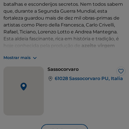
batalhas e esconderijos secretos. Nem todos sabem
que, durante a Segunda Guerra Mundial, esta
fortaleza guardou mais de dez mil obras-primas de
artistas como Piero della Francesca, Carlo Crivelli,
Rafael, Ticiano, Lorenzo Lotto e Andrea Mantegna.
Esta aldeia fascinante, rica em história e tradição, é
hoje conhecida pela produção de
azeite virgem
extra
de alta qualidade. Os extensos olivais que a
Mostrar mais
rodeiam desenham uma paisagem harmoniosa e
relaxante, ideal para quem quer viver experiências
Sassocorvaro
em contacto com a natureza e redescobrir os
Gos
61028 Sassocorvaro PU, Italia
verdadeiros sabores do azeite artesanal.
O a
zeite virgem extra produzido aqui é um
verdadeiro tesouro da natureza,
um presente que
encarna toda a paixão e tradição desta terra. Com
uma cor dourada brilhante, o seu aroma intenso e
envolvente transporta os sentidos numa viagem por
campos de oliveiras centenárias e colinas
ensolaradas que pode continuar à mesa,