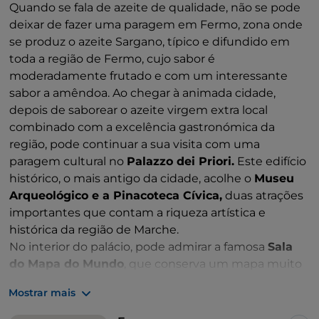
Quando se fala de azeite de qualidade, não se pode
deixar de fazer uma paragem em Fermo, zona onde
se produz o azeite Sargano, típico e difundido em
toda a região de Fermo, cujo sabor é
moderadamente frutado e com um interessante
sabor a amêndoa. Ao chegar à animada cidade,
depois de saborear o azeite virgem extra local
combinado com a excelência gastronómica da
região, pode continuar a sua visita com uma
paragem cultural no
Palazzo dei Priori.
Este edifício
histórico, o mais antigo da cidade, acolhe o
Museu
Arqueológico e a Pinacoteca Cívica,
duas atrações
importantes que contam a riqueza artística e
histórica da região de Marche.
No interior do palácio, pode admirar a famosa
Sala
do Mapa do Mundo
, que conserva um mapa muito
especial, feito em 1713 e de tamanho considerável:
Mostrar mais
185 cm de diâmetro e 568 cm de circunferência.
Deixe-se guiar pelo aroma das azeitonas acabadas