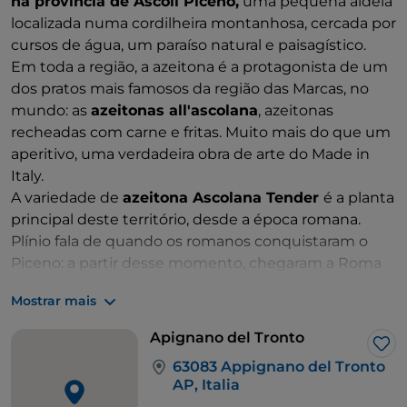
na província de Ascoli Piceno,
uma pequena aldeia
localizada numa cordilheira montanhosa, cercada por
cursos de água, um paraíso natural e paisagístico.
Em toda a região, a azeitona é a protagonista de um
dos pratos mais famosos da região das Marcas, no
mundo: as
azeitonas all'ascolana
, azeitonas
recheadas com carne e fritas. Muito mais do que um
aperitivo, uma verdadeira obra de arte do Made in
Italy.
A variedade de
azeitona Ascolana Tender
é a planta
principal deste território, desde a época romana.
Plínio fala de quando os romanos conquistaram o
Piceno: a partir desse momento, chegaram a Roma
azeitonas excelentes. A água do mar era utilizada
Mostrar mais
para conservar as azeitonas em barris e, no trajeto de
San Benedetto del Tronto a Roma, que podia durar
Apignano del Tronto
vários meses, estas eram adoçadas, obtendo-se
Gos
63083 Appignano del Tronto
assim azeitonas de uma qualidade única. Muitas
AP, Italia
empresas da região tentam preservar este