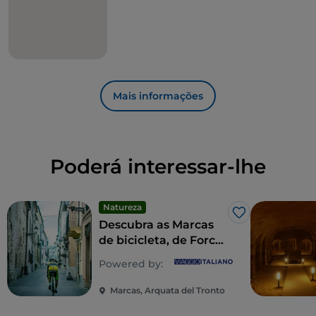
património genético
cultivando a azeitona
Ascolana de forma natural,
preservando assim as
características organoléticas do produto.
Mais informações
Poderá interessar-lhe
Natureza
Gosto
Descubra as Marcas
de bicicleta, de Forca
di Presta a Pescara
Powered by:
del Tronto
Marcas, Arquata del Tronto