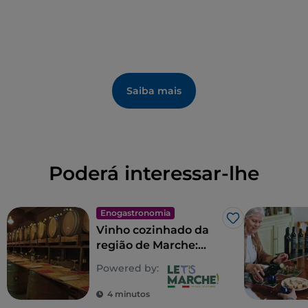
Saiba mais
Poderá interessar-lhe
Enogastronomia
Gosto
Vinho cozinhado da
região de Marche:
antiga bebida de
Powered by:
Piceno
4 minutos